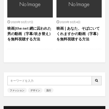
ファン・ジョンミン
ブラック 〜恋する死神〜
ブロマンス探偵団〜君は最高のパートナー〜
プランダン 不汗党
プレーヤー 〜華麗なる天才詐欺師〜
2020年10月17日
2020年10月4日
映画|the net 網に囚われた
映画❘あなた、そばにいて
プロデューサー
ベビーシッター
ペク・イルソプ
男の動画（字幕/吹き替え）
くれますかの動画（字幕）
ペク・ソンヒョン
ペ・ジョンオク
ペ・スジ
を無料視聴する方法
を無料視聴する方法
ペ・ヨンジュン
ホジュン 伝説の心医
ホン・ジョンウン
ホ・イジェ
ホーリーランド
ボスを守れ
ボーイフレンド
ポンダンポンダン 王様の恋
マイガール
マイリトルベイビー
マ・ドンソク
ミス・リプリー
ミセン
ミッシングナイン
ミンヒョク
ミンホ
ムン・グニョン
メリは外泊中
メロホリック
ファッション
デザイン
流行
ヤン・ジンソン
ユイ
ユイ（AFTERSCHOOL）
ユナ
ユンホ
ユン・サンヒョン
ユン・シユン
ユン・ジンソ
ユン・ソイ
ユン・ドゥジュン