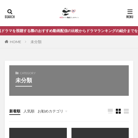
トロットの恋人
ト・ミンジュン
ドリームハイ
ドンホ
ド・ギョンス
ナイショの恋していいですか！？
ナムグン・ミン
ラマを視聴する際のおすすめ動画配信の比較からドラマランキングの紹介までをま
ナム・ジュヒョク
ナム・セヒ
ノ・ミヌ
HOME
未分類
ハッピー・レストラン〜家和萬事成〜
ハベクの新婦
ハン・ジヘ
ハン・ソッキュ
ハン・ヒョジュ
ハ・ジウォン
バッドジニアス
バロ
パク・ウンビン
パク・クァンヒョン
CATEGORY
未分類
パク・シニャン
パク・シネ
パク・シフ
パク・ソジュン
パク・ソニョン
パク・ヒョンシク
パク・ヘス
パク・ボゴム
パク・ミニョン
パク・ユチョン
パク・ユンジェ
パク・ヨンリン
新着順
人気順
お勧めカテゴリ
パリの恋人
パンチ 〜余命６ヶ月の奇跡
ヒョンキム
未分類
ヒョンビン
ヒョン・ウソン
ヒーラー
ピョン・ヒョクの恋
ファン・ジョンウム