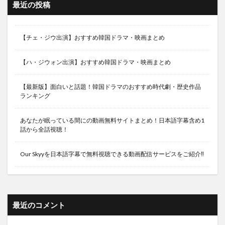
最近の投稿
ユン・パク
ユン･シユン
ユ・アイン
ユ・インシク
ユ・スンホ
ユ・ドングン
【チェ・ジウ出演】おすすめ韓国ドラマ・映画まとめ
ユ・ヨンソク
ヨム・ジョンア
ヨンパリ〜君に愛を届けたい〜
ヨン・ウジン
【ハ・ジウォン出演】おすすめ韓国ドラマ・映画まとめ
ヨン・ジョンフン
ヨ・ジング
【最新版】面白いと話題！韓国ドラマのおすすめ時代劇・歴史作品
ラブオンアイス～Love on ICE～
ラブコメ
ランキング
ラブサスペンス
ラブレイン
リッチマン
リメンバー〜記憶の彼方へ〜
リュ・ドックァン
あなたが眠っている間にの動画無料サイトまとめ！日本語字幕含め1
話から全話視聴！
ルビーの指輪
ロス：タイム：ライフ〜奇跡の時間〜
ロマンスが必要２
ヴァンパイア探偵
Our Skyyを日本語字幕で無料視聴できる動画配信サービスをご紹介‼
ヴァンパイア検事
・韓国ドラマ ・韓流ドラマ ・トライアングル ・キム・ジ
ェジュン
最近のコメント
・韓国ドラマ ・韓流ドラマ ・パーフェクトカップル〜恋は
試行錯誤〜 ・ソン・ジェリム ・ キム・ソウン