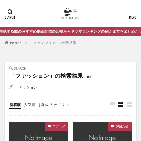
恋にチアアップ！
恋のゴールドメダル〜僕が恋したキム・ボクジュ〜、キム・ボ
クジュ
する際のおすすめ動画配信の比較からドラマランキングの紹介までをまとめたサイ
恋愛
悲しき恋歌
意外なヒーローズ
愛の選択
我が家のハニーポット
推理の女王
HOME
"ファッション" の検索結果
操作〜隠された真実
星から来たあなた
最強配達人〜夢みるカップル〜
SEARCH
最高の愛 〜恋はドゥグンドゥグン〜
朝鮮ガンマン
「ファッション」の検索結果
48件
朱蒙
検事プリンセス
ファッション
止めたい時間：アバウトタイム
武士ペク・ドンス
歴史（時代劇）
油っこいロマンス
新着順
人気順
お勧めカテゴリ
法廷プリンス −イ判サ判−
浪漫ドクター キム・サブ
未分類
清潭洞アリス、韓国ドラマ、韓流ドラマ
猟奇的な彼女
王は愛する
生意気なヨンエさん
ラブコメ
韓国女優
病院船 〜ずっと君のそばに〜
白詰草
百年の花嫁