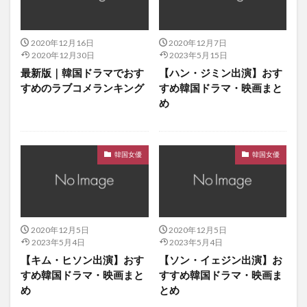
相続者たち
神のクイズ：リブート
禁じられた愛
福寿草
私が恋した男オ・ス
私だけのあなた
2020年12月16日
2020年12月7日
私に乾杯
私の10年の秘密
2020年12月30日
2023年5月15日
私の名前はキム・サムスン
私の恋愛のすべて
最新版｜韓国ドラマでおす
【ハン・ジミン出演】おす
すめのラブコメランキング
すめ韓国ドラマ・映画まと
秋の童話
竹中直人
約束の恋人
紳士の品格
め
結婚契約
総理と私
美女の誕生
美男（イケメン）ですね
美男＜イケメン＞バンド
花郎
英雄たち
華政
華麗なる誘惑
韓国女優
韓国女優
華麗なる遺産
被告人
製パン王 キム・タック
軍師リュ・ソンリョン
輝くロマンス
輝く星のターミナル
輝けウンス！
2020年12月5日
2020年12月5日
追跡者チェイサー
逃亡者PLAN B
2023年5月4日
2023年5月4日
逆賊〜民の英雄 ホンギルドン〜
逆転の女王
【キム・ヒソン出演】おす
【ソン・イェジン出演】お
すめ韓国ドラマ・映画まと
すすめ韓国ドラマ・映画ま
運命のように君を愛してる
運命の赤い糸
め
とめ
野獣の美女コンシム
雪の女王
雲が描いた月明り