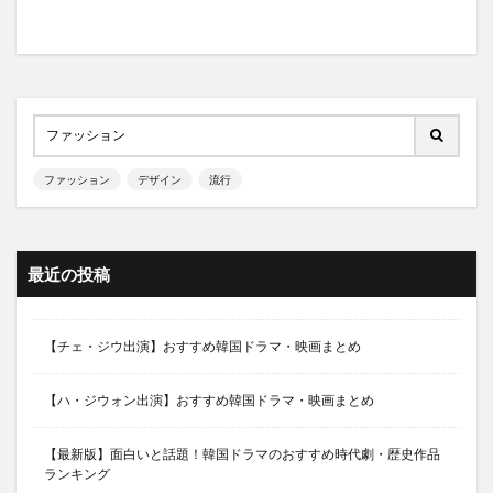
韓国ドラマ、韓流ドラマ、ミスターバック、チャン・ナラ、シ
ン・ハギョン
韓国ドラマ、韓流ドラマ、仮縫い、ソ・イェジ、パク・ジョン
ス、チョン・ホグン、ホ・ジョンド
韓国ドラマ、韓流ドラマ、偽りの雫、ウ・ヒジン
韓国ドラマ、韓流ドラマ、品位ある彼女、キム・ヒソン、キ
ム・ソナ、イ・ギウ、チョン・サンフン、イ・テイム
ファッション
デザイン
流行
韓国ドラマ、韓流ドラマ、太陽を抱く月、キム・スヒョン、ハ
ン・ガイン、チョン・イル、キム・ミンソ、キム・ユジョン、
ヨ・ジング、ソン・ジェリム
最近の投稿
韓国ドラマ、韓流ドラマ、恋のマネーゲーム、エン、ホンビ
ン、チョン・ダビン
韓国ドラマ、韓流ドラマ、春の輪舞曲（ロンド）、チョン・ユ
【チェ・ジウ出演】おすすめ韓国ドラマ・映画まとめ
ミ、チェ・テジュン、コ・セウォン、オム・ヒョンギョン、
コ・ドゥシム、ナ・ヨンヒ、キム・チャンスク
【ハ・ジウォン出演】おすすめ韓国ドラマ・映画まとめ
韓国ドラマ、韓流ドラマ、赤い月青い太陽、キム・ソナ、イ・
イギョン、エン、ナム・ギュリ
【最新版】面白いと話題！韓国ドラマのおすすめ時代劇・歴史作品
韓国ドラマ、韓流ドラマ、赤道の男、オム・テウン、イ・ジュ
ランキング