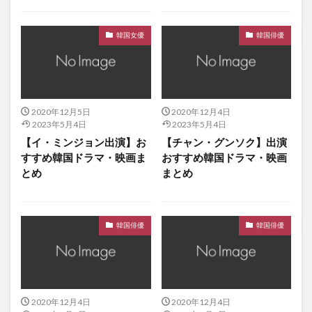
青い海の伝説
青い鳥の輪舞
韓国ドラ
韓国ドラマ
韓国ドラマ、7級公務員、チュウォン
韓国女優
韓国俳優
韓国ドラマ、ひとくちだけ、キム・ジイン
韓国ドラマ、アクシデントカップル、ファン・ジョンミン、キ
ム・アジュン
韓国ドラマ、アチアラの秘密、ムン・グニョン
2020年12月5日
2020年12月4日
2023年5月4日
2023年5月4日
韓国ドラマ、マイ・シークレットホテル、チン・イハンユ・イ
【イ・ミンジョン出演】お
【チャン・グンソク】出演
ンナ、
すすめ韓国ドラマ・映画ま
おすすめ韓国ドラマ・映画
韓国ドラマ、ロマンスタウン、ソン・ユリ
とめ
まとめ
韓国ドラマ、世界でもっとも美しい別れ、チェ・ジウ
韓国ドラマ、秘密、チソン、ファン・ジョンウム
韓国ドラマ、韓流ドラマ、2人だけのプレイバック 「ショッピ
韓国俳優
韓国俳優
ング王ルイ」、ソ・イングク、ユン・サンヒョン、ナム・ジヒ
ョン
韓国ドラマ、韓流ドラマ、ILOVEイ・テリ、キム・ギボム、パ
ク・イェジン
2020年12月4日
2020年12月4日
韓国ドラマ、韓流ドラマ、ギターとショートパンツ、ハン・ス