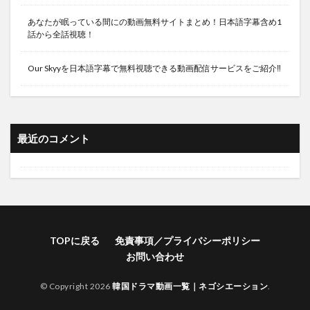
ニョク
韓国ドラマ、韓流ドラマ、２人だけのプレイバック 恋のゴール
あなたが眠っている間にの動画無料サイトまとめ！日本語字幕含め1
話から全話視聴！
ドメダル、イ・ソンギョン、ナム・ジュヒョク、イ・ジェユ
ン、キョン・スジン
Our Skyyを日本語字幕で無料視聴できる動画配信サービスをご紹介‼
韓国ドラマ，韓流ドラマ，デュエル〜愛しき者たち〜，チョ
ン・ジェヨン，キム・ジョンウン
韓国ドラマ，韓流ドラマ，バリでの出来事，ハ・ジウォン
韓国ドラマ，韓流ドラマ，冬のソナタ，ペ・ヨンジュン，チ
最近のコメント
ェ・ジウ
韓国ドラマ，韓流ドラマ，医心伝心～脈あり！恋あり？～，キ
ム・アジュン，キム・ナムギル
韓国ドラマ，韓流ドラマ，危機一髪!プンニョンマンション，
シン・ハギュン
韓国ドラマ，韓流ドラマ，大丈夫！パパの娘だから，ムン・チ
TOPに戻る
免責事項／プライバシーポリシー
ェウォン
お問い合わせ
韓国ドラマ，韓流ドラマ，帰ってきて ダーリン！，
RAIN（ピ），イ・ミンジョン
© Copyright 2026
韓国ドラマ動画一覧｜ネゴシエーション
.
韓国ドラマ，韓流ドラマ，愛の温度，ヤン・セジョン，ソ・ヒ