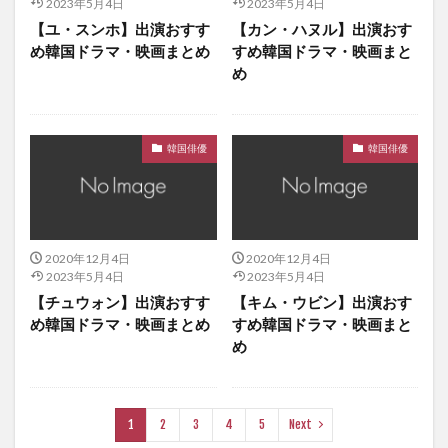
2023年5月4日
2023年5月4日
ンヨン、キム・ダヒョン、キム・ヨンフン、チャン・ウォニョ
【ユ・スンホ】出演おすす
【カン・ハヌル】出演おす
ン
め韓国ドラマ・映画まとめ
すめ韓国ドラマ・映画まと
韓国ドラマ、韓流ドラマ、シンデレラの涙、ホン・アルム
め
韓国ドラマ、韓流ドラマ、スチール写真〜夢を与えてくれた初
恋〜、ナムグン・ミン、ムン・ジョンヒ、シム・イヨン、パ
ク・ヒョックォン、ナム・ミョンリョル
韓国俳優
韓国俳優
韓国ドラマ、韓流ドラマ、ターニングポイント、イ・ジョンヒ
ョク、キム・ジェギョン、シン・ダウン、イム・ジギュ
韓国ドラマ、韓流ドラマ、チェックメイト!～正義の番人～、
キム・ドンウク、パク・セヨン、リュ・ドクファン、キム・ギ
ョンナム、イ・サンイ
2020年12月4日
2020年12月4日
2023年5月4日
2023年5月4日
韓国ドラマ、韓流ドラマ、チョ・スンウ馬医、
【チュウォン】出演おすす
【キム・ウビン】出演おす
韓国ドラマ、韓流ドラマ、ハウスメイト、ユン・ヒョンミン、
め韓国ドラマ・映画まとめ
すめ韓国ドラマ・映画まと
ナム・ギュリ、チョン・ギョンホ、コ・ボギョル
め
韓国ドラマ、韓流ドラマ、ファン・ジニ、ハ・ジウォン、キ
ム・ヨンエ、チョン・ミソン、キム・ボヨン、ワン・ビンナ、
チャン・グンソク、キム・ジェウォン、リュ・テジュン、イ・
1
2
3
4
5
Next
シファン