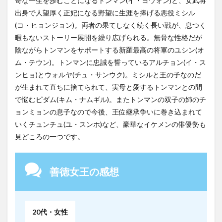
奇な一生を歩むことになるトンマン(イ・ヨウォン)と、女武将
出身で人望厚く正妃になる野望に生涯を捧げる悪役ミシル
(コ・ヒョンジョン)。両者の果てしなく続く長い戦が、息つく
暇もないストーリー展開を繰り広げられる。無骨な性格だが
陰ながらトンマンをサポートする新羅最高の将軍のユシン(オ
ム・テウン)。トンマンに忠誠を誓っているアルチョン(イ・ス
ンヒョ)とウォルヤ(チュ・サンウク)。ミシルと王の子なのだ
が生まれて直ちに捨てられて、実母と愛するトンマンとの間
で悩むピダム(キム・ナムギル)。またトンマンの双子の姉のチ
ョンミョンの息子なので今後、王位継承争いに巻き込まれて
いくチュンチュ(ユ・スンホ)など、豪華なイケメンの俳優勢も
見どころの一つです。
善徳女王の感想
20代・女性