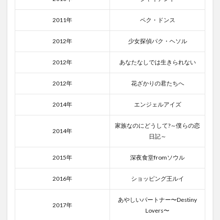
4.2
2011年
ペク・ドンス
2位｜
ファ
イ
2012年
少女探偵パク・ヘソル
悪魔
に育
2012年
あなたなしでは生きられない
てら
れた
少年
2012年
花ざかりの君たちへ
4.3
2014年
エンジェルアイズ
3位｜
麻婆
島２
家族なのにどうして?～僕らの恋
2014年
日記～
4.4
4位｜
無影剣
2015年
深夜食堂fromソウル
SHADOWLESS
SWORD
2016年
ショッピング王ルイ
5
まと
あやしいパートナー〜Destiny
め
2017年
Lovers〜