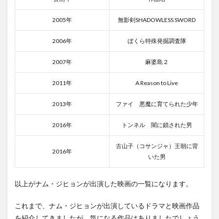
2005年
無影剣SHADOWLESS SWORD
2006年
ぼくら特殊発掘調査隊
2007年
麻婆島２
2011年
A Reason to Live
2013年
ファイ 悪魔に育てられた少年
2016年
トンネル 闇に鎖された男
古山子（コサンジャ）王朝に背
2016年
いた男
以上がナム・ジヒョンが出演した映画の一覧になります。
これまで、ナム・ジヒョンが出演しているドラマと映画作品
を紹介してきましたが、気になる作品はありましたでしょう