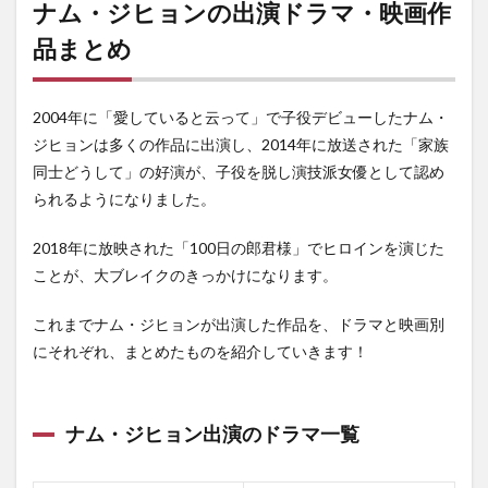
ナム・ジヒョンの出演ドラマ・映画作
2位｜
ウン
品まとめ
ジュ
の部
屋
2004年に「愛していると云って」で子役デビューしたナム・
3.3
ジヒョンは多くの作品に出演し、2014年に放送された「家族
3位｜
家族
同士どうして」の好演が、子役を脱し演技派女優として認め
なの
られるようになりました。
にど
うし
2018年に放映された「100日の郎君様」でヒロインを演じた
て?～
僕ら
ことが、大ブレイクのきっかけになります。
の恋
日記
これまでナム・ジヒョンが出演した作品を、ドラマと映画別
～
にそれぞれ、まとめたものを紹介していきます！
3.4
4位｜
ジャ
イア
ナム・ジヒョン出演のドラマ一覧
ント
3.5