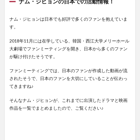
ナム・ジヒョンの日本での活動情報！
ム・
ジヒ
ョン
ナム・ジヒョンは日本でも好評で多くのファンを抱えていま
出演
す。
の映
画一
覧
2018年11月には在学している、韓国・西江大学メリーホール
大劇場でファンミーティングを開き、日本から多くのファン
3
ナ
が駆け付けたそうです。
ム・
ジヒ
ファンミーティングでは、日本のファンが作成した動画が流
ョン
されたそうで、日本のファンを大切にしていることが伝わっ
出演
ドラ
てきますね♪
マラ
ンキ
そんなナム・ジヒョンが、これまでに出演したドラマと映画
ング
作品を一覧でまとめましたので、ご覧ください♪
3.1
1位｜
善徳
女王
3.2