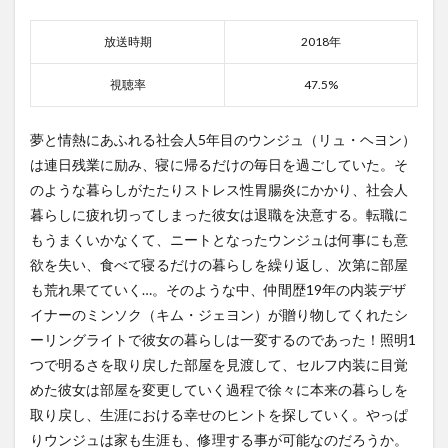
放送時期
2018年
視聴率
47.5%
夢と情熱にあふれる社会人5年目のウンジュ（リュ・ヘヨン）
は連日残業に励み、寝に帰るだけの毎日を過ごしていた。そ
のような暮らしがたたりストレス性胃腸炎にかかり、社会人
暮らしに疲れ切ってしまった彼女は退職を決意する。転職に
もうまくいかなくて、ニートとなったウンジュは何事にも意
欲を失い、食べて寝るだけの暮らしを繰り返し、次第に部屋
も荒れ果てていく…。そのような中、仲間歴19年の内装デザ
イナーのミンソク（キム・ジェヨン）が贈り物してくれたシ
ーリングライトで彼女の暮らしは一変するのであった！照明1
つで明るさを取り戻した部屋を見渡して、セルフ内装に目覚
めた彼女は部屋を変更していく過程で徐々に本来の暮らしを
取り戻し、生涯における幸せのヒントを探していく。やっぱ
りウンジュは家も生涯も、修理する事が可能なのだろうか。