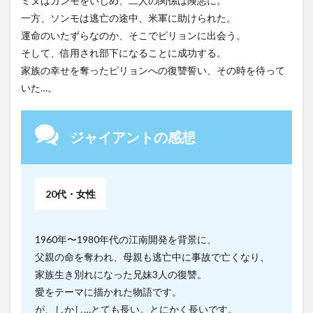
ミヌはガンモをいじめ、二人の関係は険悪に。
一方、ソンモは逃亡の途中、米軍に助けられた。
運命のいたずらなのか、そこでピリョンに出会う。
そして、信用され部下になることに成功する。
家族の幸せを奪ったピリョンへの復讐誓い、その時を待って
いた…。
ジャイアントの感想
20代・女性
1960年〜1980年代の江南開発を背景に、
父親の命を奪われ、母親も逃亡中に事故で亡くなり、
家族生き別れになった兄妹3人の復讐。
愛をテーマに描かれた物語です。
が、しかし…とても長い。とにかく長いです。