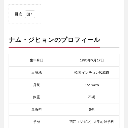
目次
1
ナ
ム・
ジヒ
ナム・ジヒョンのプロフィール
ョン
のプ
ロフ
ィー
生年月日
1995年9月17日
ル
1.1
出身地
韓国 インチョン広域市
ナ
ム・
身長
165㎝cm
ジヒ
ョン
体重
不明
の日
本で
の活
血液型
B型
動情
報！
学歴
西江（ソガン）大学心理学科
2