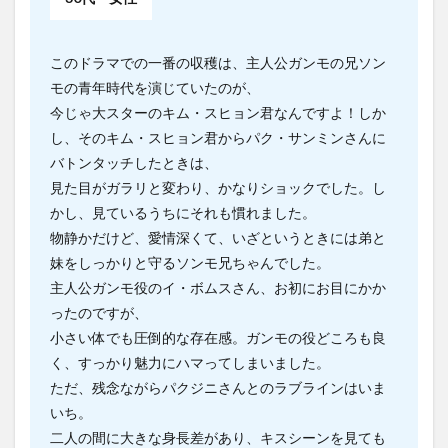
このドラマでの一番の収穫は、主人公ガンモの兄ソン
モの青年時代を演じていたのが、
今じゃ大スターのキム・スヒョン君なんですよ！しか
し、そのキム・スヒョン君からパク・サンミンさんに
バトンタッチしたときは、
見た目がガラリと変わり、かなりショックでした。し
かし、見ているうちにそれも慣れました。
物静かだけど、愛情深くて、いざというときには弟と
妹をしっかりと守るソンモ兄ちゃんでした。
主人公ガンモ役のイ・ボムスさん、お初にお目にかか
ったのですが、
小さい体でも圧倒的な存在感。ガンモの役どころも良
く、すっかり魅力にハマってしまいました。
ただ、残念ながらパクジニさんとのラブラインはいま
いち。
二人の間に大きな身長差があり、キスシーンを見ても