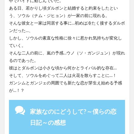
中でバイトに勤しんでいた。
ある日、若かりし頃ダルボンと結婚すると約束をしたとい
う、ソウル（ナム・ジヒョン）が一家の前に現れる。
そんな彼女と一家は同居する事に…初めは冷たく接するダルボ
ンだった…、
しかし、ソウルの素直な性格に徐々に惹かれ気持ちが変化し
ていく。
そんな二人の前に、嵐の予感…ウノ（ソ・ガンジュン）が現れ
るのであった。
彼はとダルボンは小さな頃から何かとライバル的な存在…
そして、ソウルをめぐって二人は火花を散らすことに…！
ガンシムとガンジェの周囲でも新たな恋が芽生え始める予感
が…！？
家族なのにどうして?～僕らの恋
日記～の感想