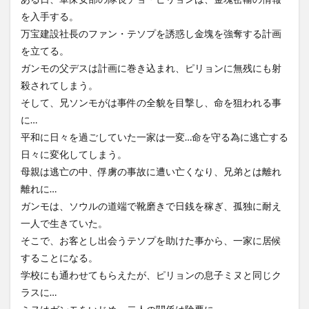
を入手する。
万宝建設社長のファン・テソプを誘惑し金塊を強奪する計画
を立てる。
ガンモの父デスは計画に巻き込まれ、ピリョンに無残にも射
殺されてしまう。
そして、兄ソンモがは事件の全貌を目撃し、命を狙われる事
に…
平和に日々を過ごしていた一家は一変…命を守る為に逃亡する
日々に変化してしまう。
母親は逃亡の中、俘虜の事故に遭い亡くなり、兄弟とは離れ
離れに…
ガンモは、ソウルの道端で靴磨きで日銭を稼ぎ、孤独に耐え
一人で生きていた。
そこで、お客とし出会うテソプを助けた事から、一家に居候
することになる。
学校にも通わせてもらえたが、ピリョンの息子ミヌと同じク
ラスに…