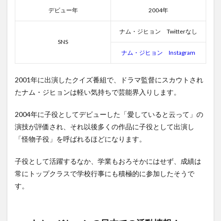
ナ
デビュー年
2004年
ム・
ジヒ
ナム・ジヒョン Twitterなし
ョン
SNS
の出
ナム・ジヒョン Instagram
演ド
ラ
マ・
2001年に出演したクイズ番組で、ドラマ監督にスカウトされ
映画
作品
たナム・ジヒョンは軽い気持ちで芸能界入りします。
まと
め
2004年に子役としてデビューした「愛していると云って」の
2.1
演技が評価され、それ以後多くの作品に子役として出演し
ナ
「怪物子役」を呼ばれるほどになります。
ム・
ジヒ
ョン
子役として活躍するなか、学業もおろそかにはせず、成績は
出演
常にトップクラスで学校行事にも積極的に参加したそうで
のド
す。
ラマ
一覧
2.2
ナ