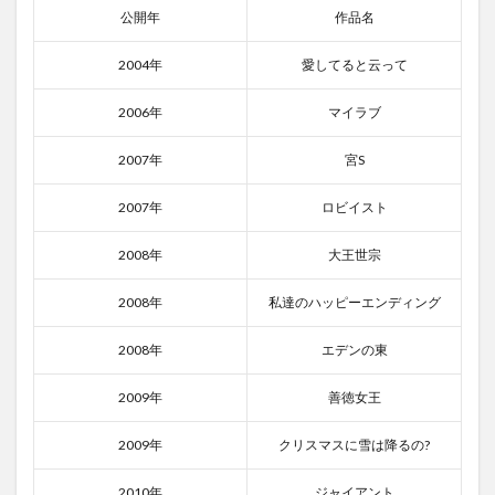
5位｜
公開年
作品名
エデ
ンの
2004年
愛してると云って
東
4
2006年
マイラブ
ナ
ム・
2007年
宮S
ジヒ
ョン
出演
2007年
ロビイスト
映画
ラン
2008年
大王世宗
キン
グ
2008年
私達のハッピーエンディング
4.1
1位｜
2008年
エデンの東
トン
ネ
2009年
善徳女王
ル
闇に
鎖さ
2009年
クリスマスに雪は降るの?
れた
男
2010年
ジャイアント