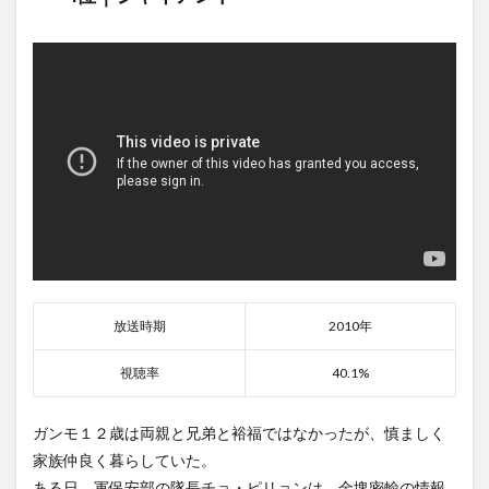
放送時期
2010年
視聴率
40.1%
ガンモ１２歳は両親と兄弟と裕福ではなかったが、慎ましく
家族仲良く暮らしていた。
ある日、軍保安部の隊長チョ・ピリョンは、金塊密輸の情報