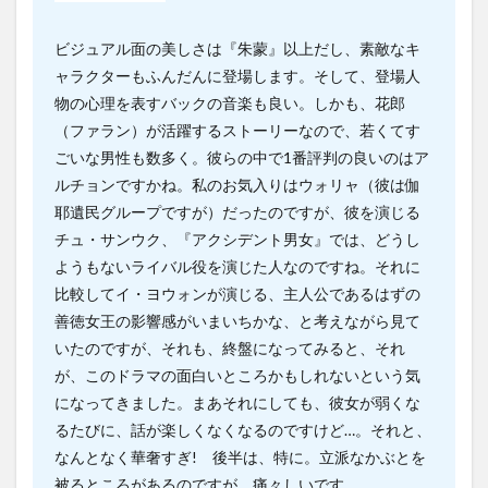
ビジュアル面の美しさは『朱蒙』以上だし、素敵なキ
ャラクターもふんだんに登場します。そして、登場人
物の心理を表すバックの音楽も良い。しかも、花郎
（ファラン）が活躍するストーリーなので、若くてす
ごいな男性も数多く。彼らの中で1番評判の良いのはア
ルチョンですかね。私のお気入りはウォリャ（彼は伽
耶遺民グループですが）だったのですが、彼を演じる
チュ・サンウク、『アクシデント男女』では、どうし
ようもないライバル役を演じた人なのですね。それに
比較してイ・ヨウォンが演じる、主人公であるはずの
善徳女王の影響感がいまいちかな、と考えながら見て
いたのですが、それも、終盤になってみると、それ
が、このドラマの面白いところかもしれないという気
になってきました。まあそれにしても、彼女が弱くな
るたびに、話が楽しくなくなるのですけど…。それと、
なんとなく華奢すぎ! 後半は、特に。立派なかぶとを
被るところがあるのですが、痛々しいです。