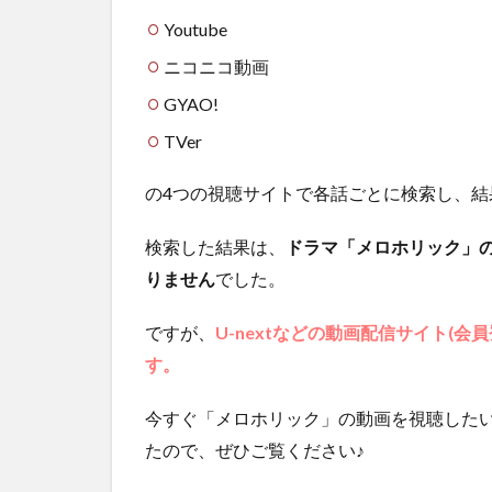
動
Youtube
画
を
ニコニコ動画
無
GYAO!
料
視
TVer
聴
の4つの視聴サイトで各話ごとに検索し、結
1.1
第1話
検索した結果は、
ドラマ「メロホリック」
1.2
りません
でした。
第2話
1.3
ですが、
U-nextなどの動画配信サイト(
第3話
す。
1.4
第4話
今すぐ「メロホリック」の動画を視聴した
たので、ぜひご覧ください♪
1.5
第5話