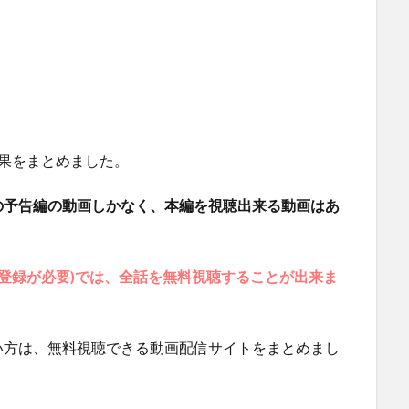
果をまとめました。
の予告編の動画しかなく、本編を視聴出来る動画はあ
会員登録が必要)では、全話を無料視聴することが出来ま
い方は、無料視聴できる動画配信サイトをまとめまし