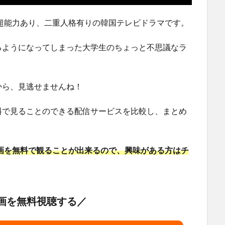
、超能力あり、二重人格有りの韓国テレビドラマです。
るようになってしまった大学生のちょっと不思議なラ
から、見逃せませんね！
料で見ることのできる配信サービスを比較し、まとめ
動画を無料で観ることが出来るので、興味がある方はチ
画を無料視聴する／