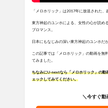
「メロホリック」は2017年に放送された
東方神起のユンホによる、女性の心が読め
ブロマンス。
日本にもなじみの深い東方神起のユンホだ
この記事では「メロホリック」の動画を無
てみました。
ちなみにU-nextなら「メロホリック」の
ェックしてみてください。
＼今すぐ動