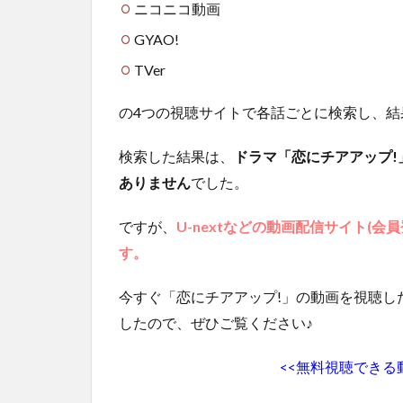
画
ニコニコ動画
を
GYAO!
無
料
TVer
視
聴
の4つの視聴サイトで各話ごとに検索し、結
1.1
第1話
検索した結果は、
ドラマ「恋にチアアップ
ありません
でした。
1.2
第2話
ですが、
U-nextなどの動画配信サイト(
1.3
す。
第3話
1.4
今すぐ「恋にチアアップ!」の動画を視聴し
第4話
したので、ぜひご覧ください♪
1.5
第5話
<<無料視聴できる
1.6