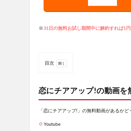
※
31日の無料お試し期間中に解約すれば1
目次
1
恋
に
恋にチアアップ!の動画を
チ
ア
ア
ッ
「恋にチアアップ!」の無料動画があるかど
プ!
の
Youtube
動