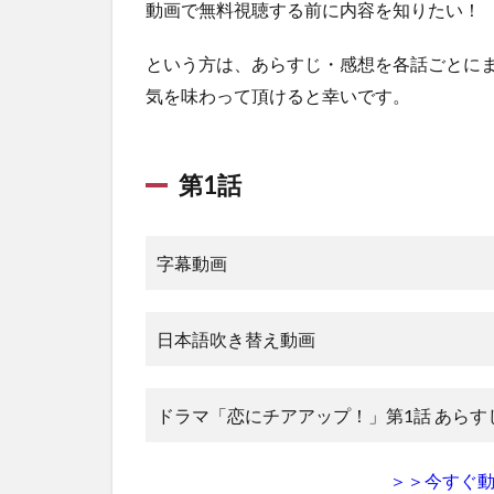
動画で無料視聴する前に内容を知りたい！
第6話
1.7
という方は、あらすじ・感想を各話ごとにま
第7話
気を味わって頂けると幸いです。
1.8
第8話
第1話
1.9
第9話
1.10
字幕動画
第10話
1.11
第11話
日本語吹き替え動画
1.12
第12話
ドラマ「恋にチアアップ！」第1話 あらす
2
恋
＞＞今すぐ
に