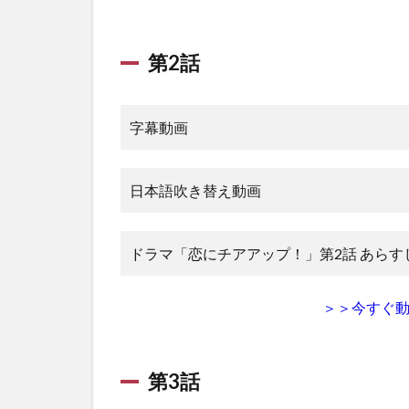
チ
ア
ア
第2話
ッ
プ!
の
字幕動画
動
画
を
無
日本語吹き替え動画
料
視
聴
ドラマ「恋にチアアップ！」第2話 あらす
で
き
る
＞＞今すぐ
動
画
配
信
第3話
サ