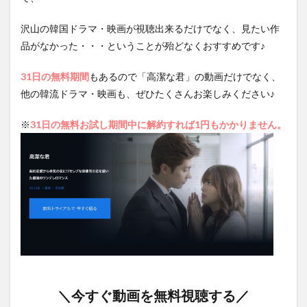
沢山の韓国ドラマ・映画が視聴出来るだけでなく、見たい作
品がなかった・・・ということが殆どなくおすすめです♪
31日の無料期間
もあるので「高潔な君」の動画だけでなく、
他の韓流ドラマ・映画も、ぜひたくさんお楽しみください♪
※
31日の無料お試し期間中に解約すれば1円もかかりません。
＼今すぐ動画を無料視聴する／