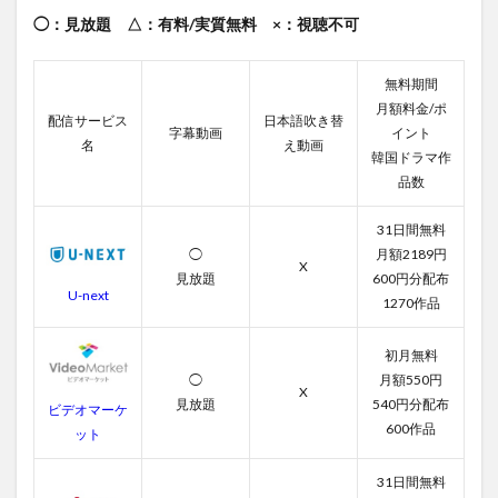
◯：見放題 △：有料/実質無料 ×：視聴不可
無料期間
月額料金/ポ
配信サービス
日本語吹き替
字幕動画
イント
名
え動画
韓国ドラマ作
品数
31日間無料
◯
月額2189円
X
見放題
600円分配布
U-next
1270作品
初月無料
◯
月額550円
X
見放題
540円分配布
ビデオマーケ
600作品
ット
31日間無料