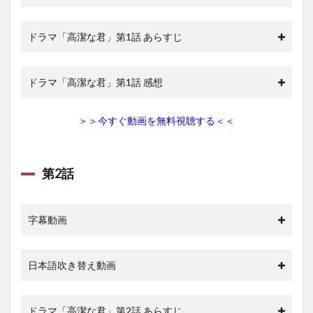
1.17
第17話
ドラマ「高潔な君」第1話 あらすじ
1.18
第18話
ドラマ「高潔な君」第1話 感想
1.19
第19話
＞＞今すぐ動画を無料視聴する＜＜
1.20
第20話
2
第2話
高潔
な君
の動
画を
字幕動画
無料
視聴
でき
日本語吹き替え動画
る動
画配
信サ
イト
ドラマ「高潔な君」第2話 あらすじ