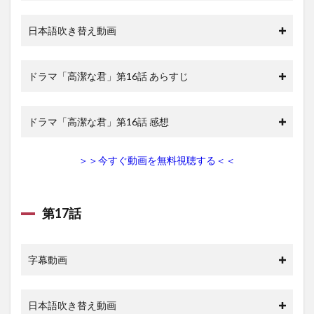
日本語吹き替え動画
ドラマ「高潔な君」第16話 あらすじ
ドラマ「高潔な君」第16話 感想
＞＞今すぐ動画を無料視聴する＜＜
第17話
字幕動画
日本語吹き替え動画