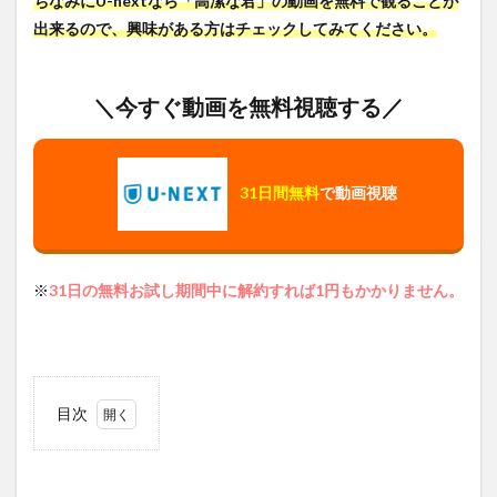
ちなみにU-nextなら「高潔な君」の動画を無料で観ることが
出来るので、興味がある方はチェックしてみてください。
＼今すぐ動画を無料視聴する／
31日間無料
で動画視聴
※
31日の無料お試し期間中に解約すれば1円もかかりません。
目次
1
高潔
な君