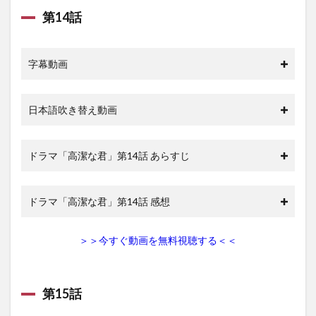
第14話
字幕動画
日本語吹き替え動画
ドラマ「高潔な君」第14話 あらすじ
ドラマ「高潔な君」第14話 感想
＞＞今すぐ動画を無料視聴する＜＜
第15話