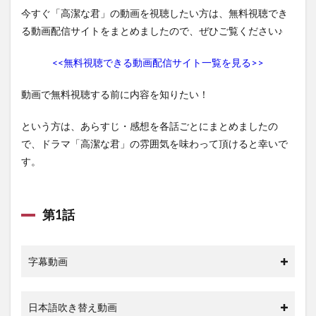
1.8
今すぐ「高潔な君」の動画を視聴したい方は、無料視聴でき
第8話
る動画配信サイトをまとめましたので、ぜひご覧ください♪
1.9
第9話
<<無料視聴できる動画配信サイト一覧を見る>>
1.10
第10話
動画で無料視聴する前に内容を知りたい！
1.11
という方は、あらすじ・感想を各話ごとにまとめましたの
第11話
で、ドラマ「高潔な君」の雰囲気を味わって頂けると幸いで
1.12
す。
第12話
1.13
第13話
第1話
1.14
第14話
字幕動画
1.15
第15話
1.16
日本語吹き替え動画
第16話