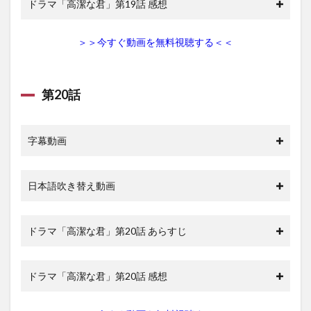
ドラマ「高潔な君」第19話 感想
＞＞今すぐ動画を無料視聴する＜＜
第20話
字幕動画
日本語吹き替え動画
ドラマ「高潔な君」第20話 あらすじ
ドラマ「高潔な君」第20話 感想