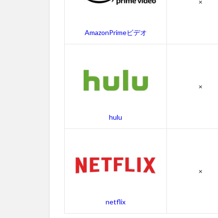
×
の
無
料
AmazonPrimeビデオ
動
画
一
覧
2.1
×
ブラ
イン
ドの
hulu
字幕
動画
2.2
ブラ
×
イン
ドの
吹き
netflix
替え
動画