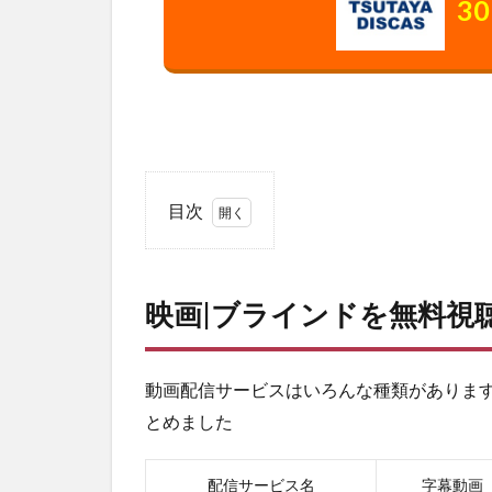
3
目次
1
映
画|
映画|ブラインドを無料視
ブ
ラ
イ
ン
動画配信サービスはいろんな種類がありま
ド
とめました
を
無
料
配信サービス名
字幕動画