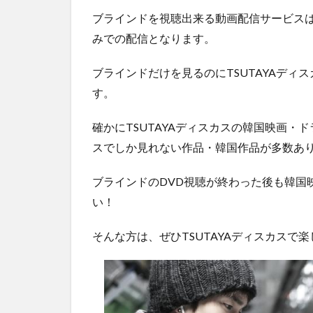
ブラインドを視聴出来る動画配信サービスは
3
みでの配信となります。
ブ
ラ
イ
ブラインドだけを見るのにTSUTAYAディ
ン
す。
ド
の
確かにTSUTAYAディスカスの韓国映画・ド
あ
ら
スでしか見れない作品・韓国作品が多数あ
す
じ
ブラインドのDVD視聴が終わった後も韓国
と
ネ
い！
タ
バ
そんな方は、ぜひTSUTAYAディスカスで
レ
4
ブ
ラ