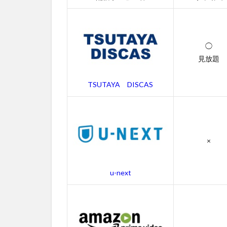
視
聴
で
き
る
◯
動
見放題
画
配
TSUTAYA DISCAS
信
サ
ー
ビ
ス
×
一
覧
2
u-next
ブ
ラ
イ
ン
ド