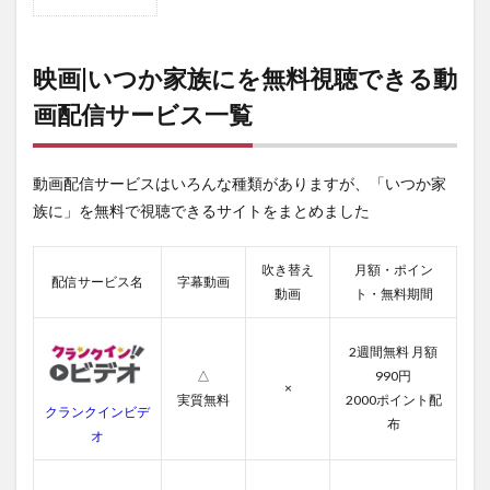
1
映
画|
いつ
映画|いつか家族にを無料視聴できる動
か家
画配信サービス一覧
族に
を無
料視
聴で
動画配信サービスはいろんな種類がありますが、「いつか家
きる
動画
族に」を無料で視聴できるサイトをまとめました
配信
サー
ビス
吹き替え
月額・ポイン
配信サービス名
字幕動画
一覧
動画
ト・無料期間
2
いつ
2週間無料 月額
か家
△
990円
族に
×
実質無料
2000ポイント配
の無
クランクインビデ
料動
布
オ
画一
覧