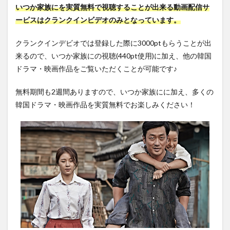
ネタ
いつか家族にを実質無料で視聴することが出来る動画配信サ
バレ
ービスはクランクインビデオのみとなっています。
4
いつ
クランクインデビオでは登録した際に3000ptもらうことが出
か家
来るので、いつか家族にの視聴(440pt使用)に加え、他の韓国
族に
のキ
ドラマ・映画作品をご覧いただくことが可能です♪
ャス
ト一
無料期間も2週間ありますので、いつか家族にに加え、多くの
覧
韓国ドラマ・映画作品を実質無料でお楽しみください！
5
まと
め