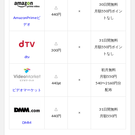
2.1
30日間無料
いつ
△
×
月額550円ポイン
か家
440円
AmazonPrimeビ
トなし
族に
の字
デオ
幕動
画
31日間無料
△
2.2
×
月額550円ポイン
いつ
300円
トなし
か家
dtv
族に
の吹
初月無料
き替
△
月額550円
え動
×
画
440pt
540〜2160円分
配布
ビデオマーケット
3
いつ
か家
族に
△
31日間無料
×
のあ
440円
月額550円
らす
DMM
じ
と