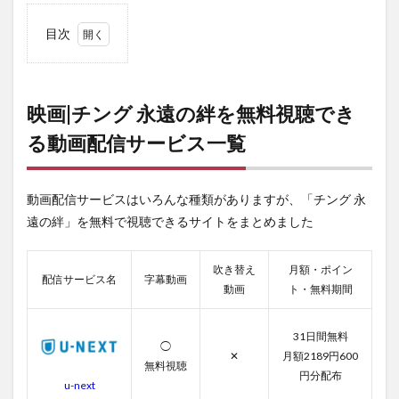
目次
1
映
画|
チン
映画|チング 永遠の絆を無料視聴でき
グ
る動画配信サービス一覧
永遠
の絆
を無
料視
動画配信サービスはいろんな種類がありますが、「チング 永
聴で
きる
遠の絆」を無料で視聴できるサイトをまとめました
動画
配信
サー
吹き替え
月額・ポイン
配信サービス名
字幕動画
ビス
動画
ト・無料期間
一覧
2
31日間無料
チン
◯
✕
月額2189円600
グ
無料視聴
円分配布
永遠
u-next
の絆