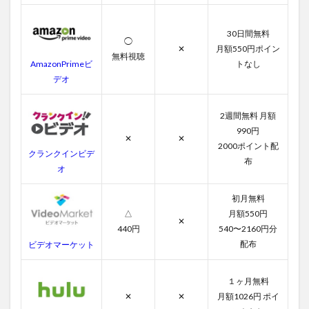
の無
料動
画一
30日間無料
◯
覧
✕
月額550円ポイン
無料視聴
AmazonPrimeビ
トなし
2.1
デオ
チン
グ 永
遠の
2週間無料 月額
絆の
字幕
990円
✕
✕
動画
2000ポイント配
クランクインビデ
布
2.2
オ
チン
グ 永
初月無料
遠の
△
月額550円
絆の
✕
吹き
440円
540〜2160円分
替え
配布
ビデオマーケット
動画
3
１ヶ月無料
チン
✕
✕
月額1026円 ポイ
グ