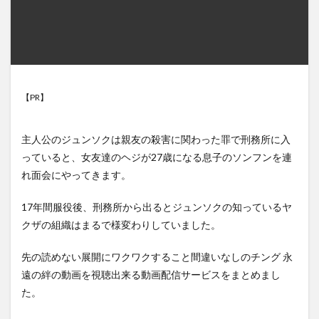
【PR】
主人公のジュンソクは親友の殺害に関わった罪で刑務所に入
っていると、女友達のヘジが27歳になる息子のソンフンを連
れ面会にやってきます。
17年間服役後、刑務所から出るとジュンソクの知っているヤ
クザの組織はまるで様変わりしていました。
先の読めない展開にワクワクすること間違いなしのチング 永
遠の絆の動画を視聴出来る動画配信サービスをまとめまし
た。