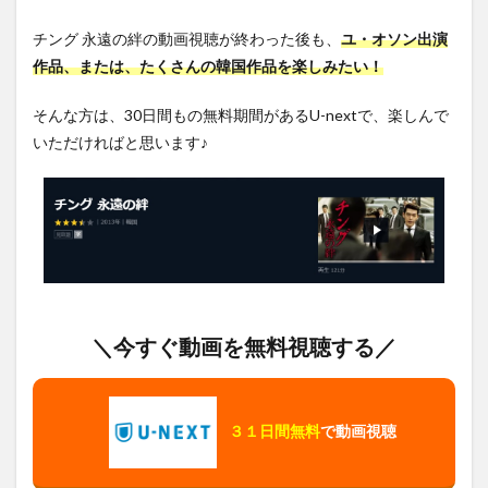
チング 永遠の絆の動画視聴が終わった後も、
ユ・オソン出演
作品、または、たくさんの韓国作品を楽しみたい！
そんな方は、30日間もの無料期間があるU-nextで、楽しんで
いただければと思います♪
＼今すぐ動画を無料視聴する／
３１日間無料
で動画視聴