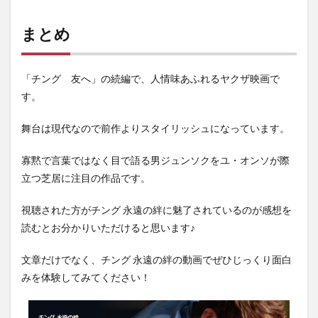
まとめ
「チング 友へ」の続編で、人情味あふれるヤクザ映画で
す。
舞台は現代なので前作よりスタイリッシュになっています。
寡黙で言葉ではなく目で語る男ジュンソクをユ・オンソが際
立つ芝居に注目の作品です。
視聴された方がチング 永遠の絆に魅了されているのが感想を
読むとお分かりいただけると思います♪
文章だけでなく、チング 永遠の絆の動画でぜひじっくり面白
みを体験してみてください！