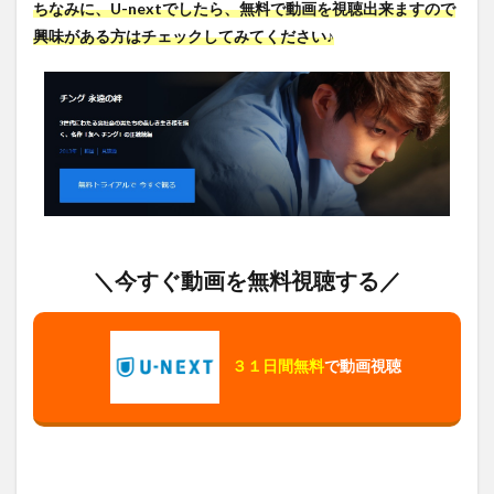
ちなみに、U-nextでしたら、無料で動画を視聴出来ますので
興味がある方はチェックしてみてください♪
＼今すぐ動画を無料視聴する／
３１日間無料
で動画視聴