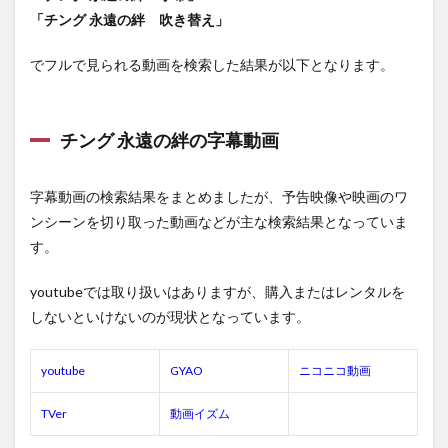
「チング 永遠の絆 吹き替え」
でフルで見られる動画を検索した結果が以下となります。
チング 永遠の絆の字幕動画
字幕動画の検索結果をまとめましたが、予告映像や映画のワ
ンシーンを切り取った動画などが主な検索結果となっていま
す。
youtubeでは取り扱いはありますが、購入またはレンタルを
しないといけないのが現状となっています。
youtube
GYAO
ニコニコ動画
TVer
動画イズム