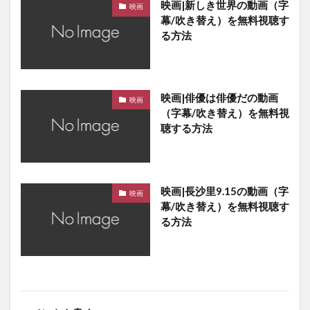
映画|新しき世界の動画（字
映画
幕/吹き替え）を無料視聴す
る方法
映画|俳優は俳優だの動画
映画
（字幕/吹き替え）を無料視
聴する方法
映画|長沙里9.15の動画（字
映画
幕/吹き替え）を無料視聴す
る方法