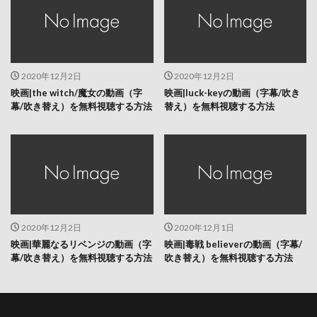
2020年12月2日
2020年12月2日
映画|the witch/魔女の動画（字
映画|luck-keyの動画（字幕/吹き
幕/吹き替え）を無料視聴する方法
替え）を無料視聴する方法
2020年12月2日
2020年12月1日
映画|華麗なるリベンジの動画（字
映画|毒戦 believerの動画（字幕/
幕/吹き替え）を無料視聴する方法
吹き替え）を無料視聴する方法