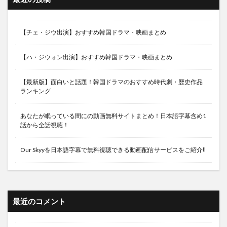
ユン・ジンソ
ユン・ソイ
ユン・ドゥジュン
ユン・パク
ユン･シユン
ユ・アイン
【チェ・ジウ出演】おすすめ韓国ドラマ・映画まとめ
ユ・インシク
ユ・スンホ
ユ・ドングン
ユ・ヨンソク
ヨム・ジョンア
【ハ・ジウォン出演】おすすめ韓国ドラマ・映画まとめ
ヨンパリ〜君に愛を届けたい〜
ヨン・ウジン
【最新版】面白いと話題！韓国ドラマのおすすめ時代劇・歴史作品
ヨン・ジョンフン
ヨ・ジング
ランキング
ラブオンアイス～Love on ICE～
ラブコメ
あなたが眠っている間にの動画無料サイトまとめ！日本語字幕含め1
ラブサスペンス
ラブレイン
リッチマン
話から全話視聴！
リメンバー〜記憶の彼方へ〜
リュ・ドックァン
ルビーの指輪
ロス：タイム：ライフ〜奇跡の時間〜
Our Skyyを日本語字幕で無料視聴できる動画配信サービスをご紹介‼
ロマンスが必要２
ヴァンパイア探偵
ヴァンパイア検事
・韓国ドラマ ・韓流ドラマ ・トライアングル ・キム・ジ
最近のコメント
ェジュン
・韓国ドラマ ・韓流ドラマ ・パーフェクトカップル〜恋は