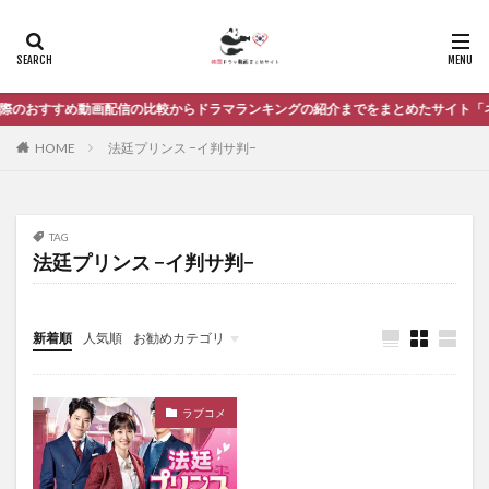
トッコ リワインド〜復讐の毒鼓〜
トップスター・ユベク
トロットの恋人
ト・ミンジュン
ドリームハイ
ドンホ
ド・ギョンス
のおすすめ動画配信の比較からドラマランキングの紹介までをまとめたサイト「ネ
ナイショの恋していいですか！？
ナムグン・ミン
ナム・ジュヒョク
ナム・セヒ
ノ・ミヌ
HOME
法廷プリンス −イ判サ判−
ハッピー・レストラン〜家和萬事成〜
ハベクの新婦
ハン・ジヘ
ハン・ソッキュ
ハン・ヒョジュ
TAG
ハ・ジウォン
バッドジニアス
バロ
法廷プリンス −イ判サ判−
パク・ウンビン
パク・クァンヒョン
パク・シニャン
パク・シネ
パク・シフ
新着順
人気順
お勧めカテゴリ
パク・ソジュン
パク・ソニョン
パク・ヒョンシク
未分類
パク・ヘス
パク・ボゴム
パク・ミニョン
パク・ユチョン
パク・ユンジェ
パク・ヨンリン
ラブコメ
パリの恋人
パンチ 〜余命６ヶ月の奇跡
ヒョンキム
ヒョンビン
ヒョン・ウソン
ヒーラー