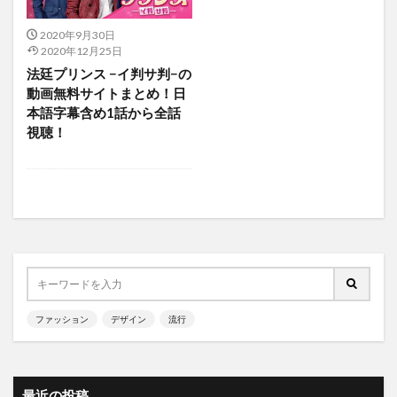
ピョン・ヒョクの恋
ファン・ジョンウム
2020年9月30日
ファン・ジョンミン
ブラック 〜恋する死神〜
2020年12月25日
ブロマンス探偵団〜君は最高のパートナー〜
法廷プリンス −イ判サ判−の
動画無料サイトまとめ！日
プランダン 不汗党
プレーヤー 〜華麗なる天才詐欺師〜
本語字幕含め1話から全話
プロデューサー
ベビーシッター
ペク・イルソプ
視聴！
ペク・ソンヒョン
ペ・ジョンオク
ペ・スジ
ペ・ヨンジュン
ホジュン 伝説の心医
ホン・ジョンウン
ホ・イジェ
ホーリーランド
ボスを守れ
ボーイフレンド
ポンダンポンダン 王様の恋
マイガール
マイリトルベイビー
マ・ドンソク
ミス・リプリー
ミセン
ミッシングナイン
ミンヒョク
ミンホ
ファッション
デザイン
流行
ムン・グニョン
メリは外泊中
メロホリック
ヤン・ジンソン
ユイ
ユイ（AFTERSCHOOL）
ユナ
ユンホ
ユン・サンヒョン
ユン・シユン
最近の投稿