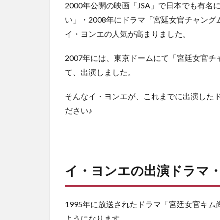
3
2000年公開の映画「JSA」で日本でも有名
イ・
い」・2008年にドラマ「宮廷女官チャン
ヨン
イ・ヨンエの人気が高まりました。
エ出
演ド
ラマ
2007年には、東京ドームにて「宮廷女官チャングム
ラン
て、出演しました。
キン
グ
そんなイ・ヨンエが、これまでに出演した
3.1
ださい♪
1位｜
宮廷
女官
キム
尚宮
イ・ヨンエの出演ドラマ
3.2
2位｜
アス
1995年に放送されたドラマ「宮廷女官キ
ファ
ルト
ようになります。