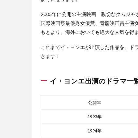
の男
3.3
2005年に公開の主演映画「親切なクムジ
3位｜
国際映画祭最優秀女優賞、青龍映画賞主演
私が
もとより、海外においても絶大な人気を得
生き
る理
由
これまでイ・ヨンエが出演した作品を、ド
きます！
3.4
4位｜
ドク
ター
イ・ヨンエ出演のドラマ一
ズ
4
イ・
公開年
ヨン
エ出
1993年
演映
画ラ
1994年
ンキ