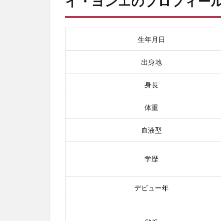
イ・ヨンエのプロフィー
エの
プロ
フィ
ール
生年月日
1.1
イ・
出身地
ヨン
エの
身長
日本
での
体重
活動
情
血液型
報！
2
学歴
イ・
ヨン
エの
デビュー年
出演
ドラ
マ・