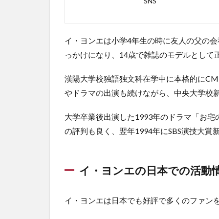
SNS
映画
作品
まと
め
イ・ヨンエは小学4年生の時に友人の父の
2.1
っかけになり、14歳で雑誌のモデルとして
イ・
ヨン
漢陽大学校独語独文科在学中に本格的にC
エ出
やドラマの出演も続けながら、中央大学校
演の
ドラ
マ一
大学卒業後出演した1993年のドラマ「お
覧
の評判も良く、翌年1994年にSBS演技大
2.2
イ・
ヨン
イ・ヨンエの日本での活動
エ出
演の
映画
イ・ヨンエは日本でも好評で多くのファン
一覧