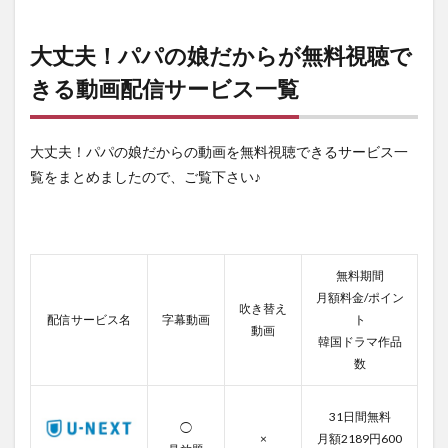
大丈
夫！
パパ
大丈夫！パパの娘だからが無料視聴で
の娘
きる動画配信サービス一覧
だか
らが
無料
視聴
大丈夫！パパの娘だからの動画を無料視聴できるサービス一
でき
る動
覧をまとめましたので、ご覧下さい♪
画配
信サ
ービ
ス一
覧
無料期間
2
月額料金/ポイン
吹き替え
U-
配信サービス名
字幕動画
ト
動画
next
韓国ドラマ作品
の登
数
録方
法と
解約
31日間無料
方法
◯
×
月額2189円600