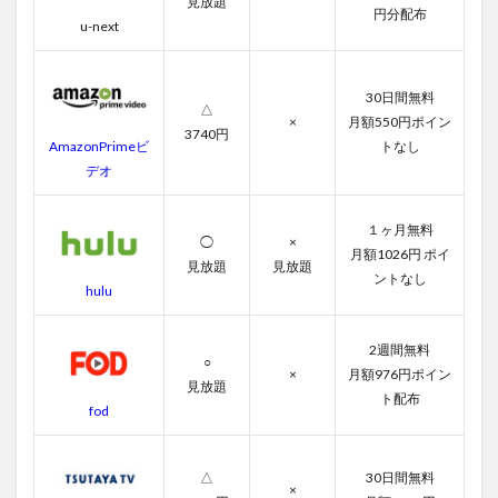
見放題
3
円分配布
u-next
大丈
夫！
パパ
の娘
30日間無料
だか
△
×
月額550円ポイン
らの
3740円
AmazonPrimeビ
トなし
無料
動画
デオ
一覧
3.1
１ヶ月無料
◯
×
第1話
月額1026円 ポイ
見放題
見放題
ントなし
3.2
hulu
第2話
3.3
2週間無料
○
第3話
×
月額976円ポイン
見放題
3.4
ト配布
fod
第4話
3.5
△
30日間無料
第5話
×