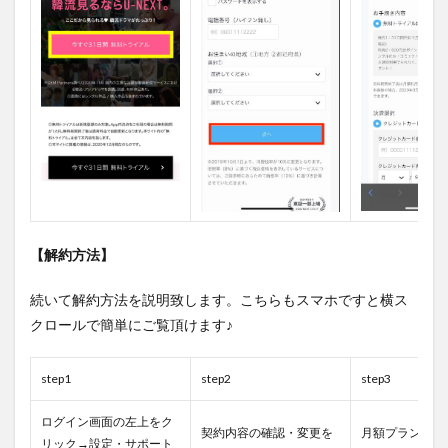
【解約方法】
続いて解約方法を説明致します。こちらもスマホですと横ス
クロールで簡単にご覧頂けます♪
step1
step2
step3
ログイン画面の左上をク
契約内容の確認・変更を
月額プラン『解
リック→設定・サポート