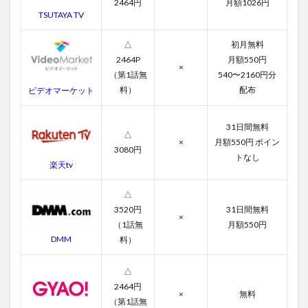
2464円
月額1026円
3.6
TSUTAYA TV
第6話
△
初月無料
3.7
第7話
2464P
月額550円
×
（第1話無
540〜2160円分
3.8
料）
配布
ビデオマーケット
第8話
3.9
31日間無料
第9話
△
×
月額550円 ポイン
3080円
3.10
トなし
楽天tv
第10話
3.11
△
第11話
3520円
31日間無料
×
3.12
（1話無
月額550円
第12話
DMM
料）
3.13
△
第13話
2464円
×
無料
3.14
（第1話無