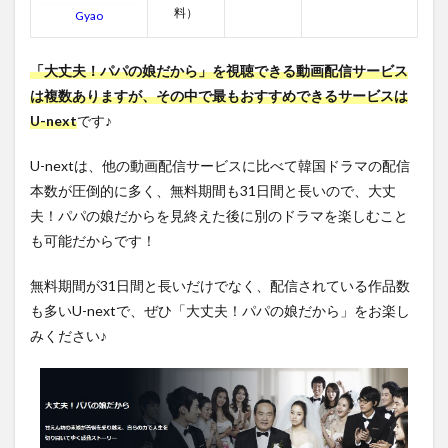
第14話
料）
Gyao
3.15
第15話
「大丈夫！パパの娘だから」を視聴できる動画配信サービス
3.16
は複数ありますが、その中で最もおすすめできるサービスは
第16話
U-next
です♪
3.17
第17話
U-nextは、他の動画配信サービスに比べて韓国ドラマの配信
本数が圧倒的に多く、無料期間も31日間と長いので、大丈
4
大丈
夫！パパの娘だからを見終えた後に別のドラマを楽しむこと
夫！
も可能だからです！
パパ
の娘
だか
無料期間が31日間と長いだけでなく、配信されている作品数
らの
も多いU-nextで、ぜひ「大丈夫！パパの娘だから」をお楽し
キャ
みください♪
ス
ト・
スタ
ッフ
5
まと