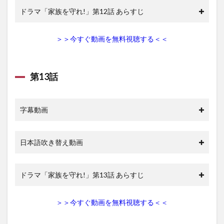
ドラマ「家族を守れ!」第12話 あらすじ
＞＞今すぐ動画を無料視聴する＜＜
第13話
字幕動画
日本語吹き替え動画
ドラマ「家族を守れ!」第13話 あらすじ
＞＞今すぐ動画を無料視聴する＜＜