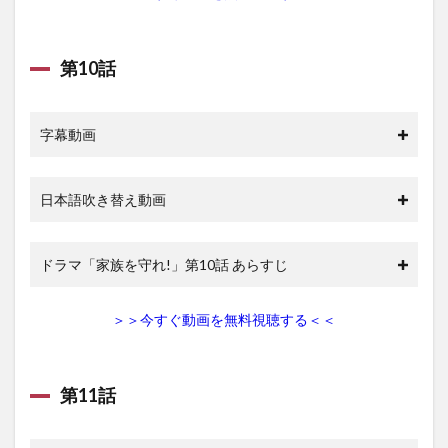
第10話
字幕動画
日本語吹き替え動画
ドラマ「家族を守れ!」第10話 あらすじ
＞＞今すぐ動画を無料視聴する＜＜
第11話