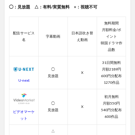
◯：見放題 △：有料/実質無料 ×：視聴不可
無料期間
月額料金/ポ
配信サービス
日本語吹き替
字幕動画
イント
名
え動画
韓国ドラマ作
品数
31日間無料
◯
月額2189円
X
見放題
600円分配布
U-next
1270作品
初月無料
◯
月額550円
X
見放題
540円分配布
ビデオマーケ
600作品
ット
△