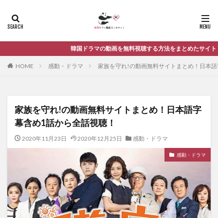
ドラマの動画を無料視聴する方法をまとめたサイト｜韓流ドラマを視聴する際のお
HOME
感動・ドラマ
家族を守れ!の動画無料サイトまとめ！日本語
家族を守れ!の動画無料サイトまとめ！日本語字
幕含め1話から全話視聴！
2020年11月23日
2020年12月25日
感動・ドラマ
感動・ドラマ