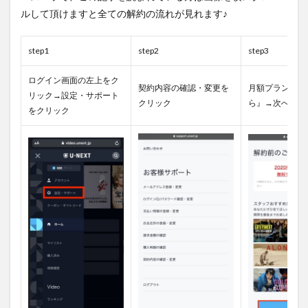
ルして頂けますと全ての解約の流れが見れます♪
step1
step2
step3
ログイン画面の左上をク
契約内容の確認・変更を
月額プラン『解
リック→設定・サポート
クリック
ら』→次へをク
をクリック