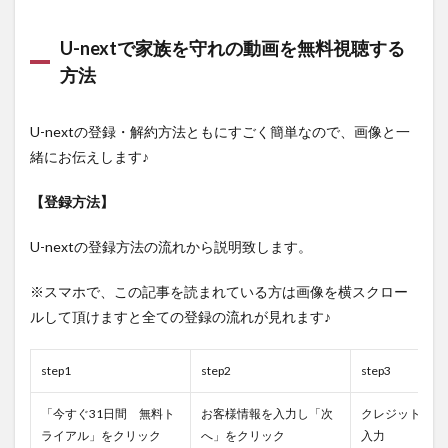
U-nextで家族を守れの動画を無料視聴する
方法
U-nextの登録・解約方法ともにすごく簡単なので、画像と一
緒にお伝えします♪
【登録方法】
U-nextの登録方法の流れから説明致します。
※スマホで、この記事を読まれている方は画像を横スクロー
ルして頂けますと全ての登録の流れが見れます♪
step1
step2
step3
「今すぐ31日間 無料ト
お客様情報を入力し「次
クレジットカー
ライアル」をクリック
へ」をクリック
入力