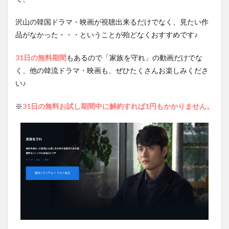
沢山の韓国ドラマ・映画が視聴出来るだけでなく、見たい作
品がなかった・・・ということが殆どなくおすすめです♪
31日の無料期間
もあるので「家族を守れ」の動画だけでな
く、他の韓流ドラマ・映画も、ぜひたくさんお楽しみくださ
い♪
※
31日の無料お試し期間中に解約すれば1円もかかりません。