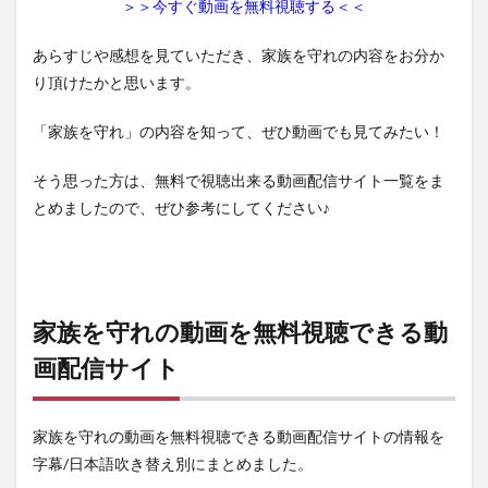
＞＞今すぐ動画を無料視聴する＜＜
あらすじや感想を見ていただき、家族を守れの内容をお分か
り頂けたかと思います。
「家族を守れ」の内容を知って、ぜひ動画でも見てみたい！
そう思った方は、無料で視聴出来る動画配信サイト一覧をま
とめましたので、ぜひ参考にしてください♪
家族を守れの動画を無料視聴できる動
画配信サイト
家族を守れの動画を無料視聴できる動画配信サイトの情報を
字幕/日本語吹き替え別にまとめました。