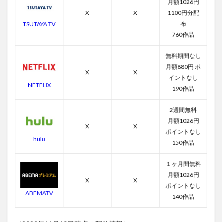
月額1026円
X
X
1100円分配
布
TSUTAYA TV
760作品
無料期間なし
月額880円 ポ
X
X
イントなし
NETFLIX
190作品
2週間無料
月額1026円
X
X
ポイントなし
hulu
150作品
１ヶ月間無料
月額1026円
X
X
ポイントなし
ABEMATV
140作品