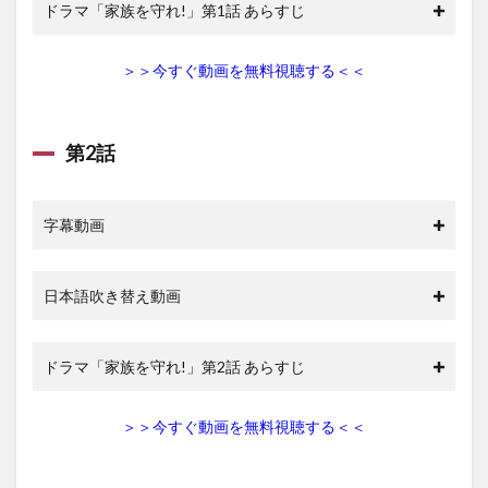
1.17
ドラマ「家族を守れ!」第1話 あらすじ
第17話
1.18
＞＞今すぐ動画を無料視聴する＜＜
第18話
1.19
第19話
第2話
1.20
第20話
字幕動画
2
家族
を守
れの
日本語吹き替え動画
動画
を無
料視
ドラマ「家族を守れ!」第2話 あらすじ
聴で
きる
動画
＞＞今すぐ動画を無料視聴する＜＜
配信
サイ
ト