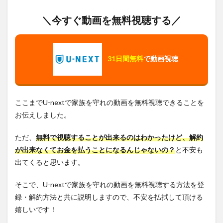
＼今すぐ動画を無料視聴する／
31日間無料
で動画視聴
ここまでU-nextで家族を守れの動画を無料視聴できることを
お伝えしました。
ただ、
無料で視聴することが出来るのはわかったけど、解約
が出来なくてお金を払うことになるんじゃないの？
と不安も
出てくると思います。
そこで、U-nextで家族を守れの動画を無料視聴する方法を登
録・解約方法と共に説明しますので、不安を払拭して頂ける
嬉しいです！