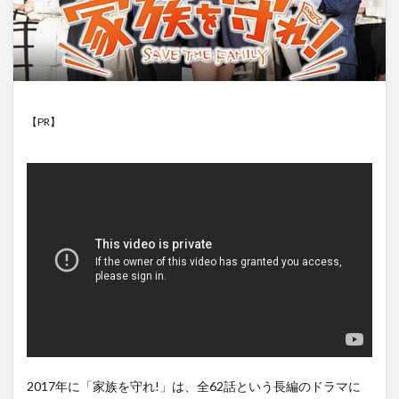
【PR】
2017年に「家族を守れ!」は、全62話という長編のドラマに