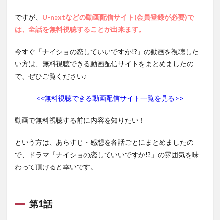
第6話
ですが、
U-nextなどの動画配信サイト(会員登録が必要)で
1.7
は、全話を無料視聴することが出来ます。
第7話
1.8
今すぐ「ナイショの恋していいですか!?」の動画を視聴した
第8話
い方は、無料視聴できる動画配信サイトをまとめましたの
1.9
で、ぜひご覧ください♪
第9話
<<無料視聴できる動画配信サイト一覧を見る>>
1.10
第10話
動画で無料視聴する前に内容を知りたい！
1.11
第11話
という方は、あらすじ・感想を各話ごとにまとめましたの
1.12
で、ドラマ「ナイショの恋していいですか!?」の雰囲気を味
第12話
わって頂けると幸いです。
1.13
第13話
第1話
1.14
第14話