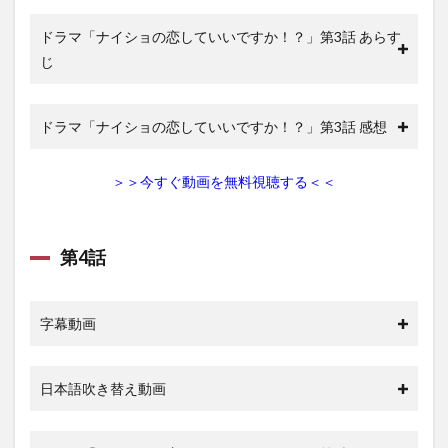
3
ドラマ「ナイショの恋していいですか！？」第3話 あらす
ナイシ
じ
ョの恋
してい
いです
か！？
ドラマ「ナイショの恋していいですか！？」第3話 感想
のキャ
スト・
スタッ
＞＞今すぐ動画を無料視聴する＜＜
フ
4
「ナイシ
第4話
ョの恋し
ていいで
す
か！？」
字幕動画
の動画を
見た方々
の感想
日本語吹き替え動画
5
まと
め