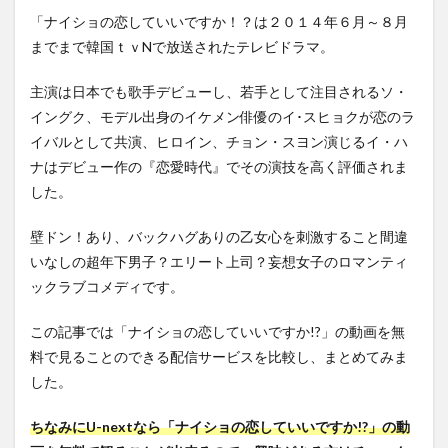
「ナイショの恋していいですか！？は２０１４年６月～８月
までまで韓国ｔｖNで放送されたテレビドラマ。
主演は日本でも歌手デビューし、若手として注目されるソ・
イングク、モデル出身のイケメン俳優のイ･スヒョクが恋のラ
イバルとして共演、ヒロイン、チョン・スヨン演じるイ・ハ
ナはデビュー作の『恋愛時代』でその演技を高く評価されま
した。
壁ドン！あり、バックハグありの乙女心を刺激すること間違
いなしの超年下男子？エリート上司？妄想女子のロマンティ
ックラブコメディです。
この記事では「ナイショの恋していいですか!?」の動画を無
料で見ることのできる配信サービスを比較し、まとめてみま
した。
ちなみにU-nextなら「ナイショの恋していいですか!?」の動