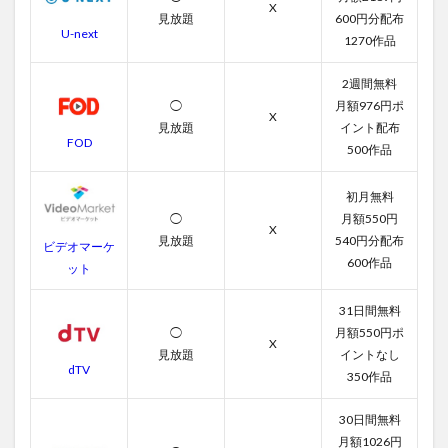
X
見放題
600円分配布
U-next
1270作品
2週間無料
◯
月額976円ポ
X
見放題
イント配布
FOD
500作品
初月無料
◯
月額550円
X
見放題
540円分配布
ビデオマーケ
600作品
ット
31日間無料
◯
月額550円ポ
X
見放題
イントなし
dTV
350作品
30日間無料
月額1026円