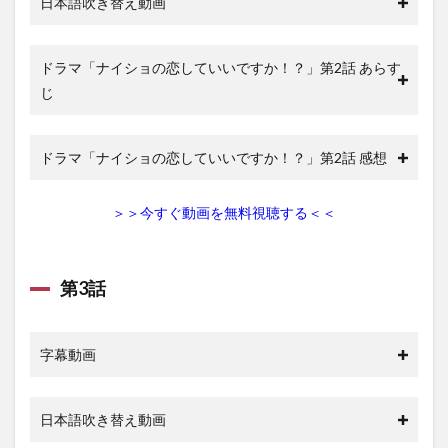
日本語吹き替え動画
イト
2.1
ドラマ「ナイショの恋していいですか！？」第2話 あらす
U-
next
じ
でナ
イシ
ョの
ドラマ「ナイショの恋していいですか！？」第2話 感想
恋し
てい
いで
すか!?
＞＞今すぐ動画を無料視聴する＜＜
の動
画を
無料
視聴
第3話
する
方法
2.1.1
字幕動画
U-next
でおす
すめさ
日本語吹き替え動画
れてい
る作品