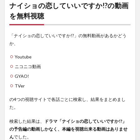
の恋
ナイショの恋していいですか!?の動画
して
を無料視聴
いい
です
か!?
の動
「ナイショの恋していいですか!?」の無料動画があるかどう
画を
無料
か、
視聴
Youtube
1.1
第1話
ニコニコ動画
1.2
GYAO!
第2話
TVer
1.3
第3話
の4つの視聴サイトで各話ごとに検索し、結果をまとめまし
1.4
た。
第4話
検索した結果は、
ドラマ「ナイショの恋していいですか!?」
1.5
の予告編の動画しかなく、本編を視聴出来る動画はありませ
第5話
ん
でした。
1.6