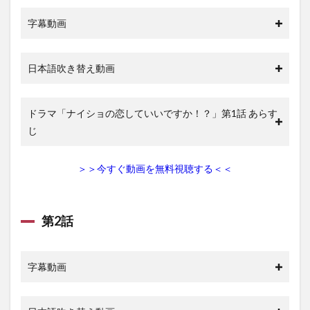
1.15
字幕動画
第15話
1.16
第16話
日本語吹き替え動画
1.17
第17話
ドラマ「ナイショの恋していいですか！？」第1話 あらす
2
じ
ナイ
ショ
の恋
＞＞今すぐ動画を無料視聴する＜＜
して
いい
です
か!?
第2話
の動
画を
無料
視聴
字幕動画
でき
る動
画配
信サ