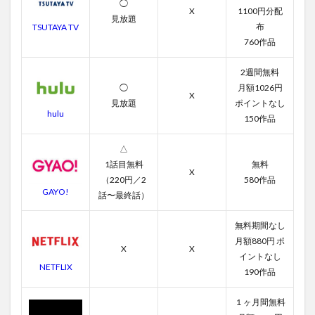
◯
X
1100円分配
見放題
布
TSUTAYA TV
760作品
2週間無料
◯
月額1026円
X
見放題
ポイントなし
hulu
150作品
△
1話目無料
無料
X
（220円／2
580作品
GAYO!
話〜最終話）
無料期間なし
月額880円 ポ
X
X
イントなし
NETFLIX
190作品
１ヶ月間無料