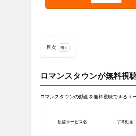
目次
1
ロ
マ
ロマンスタウンが無料視
ン
ス
タ
ウ
ロマンスタウンの動画を無料視聴できるサー
ン
が
無
料
配信サービス名
字幕動画
視
聴