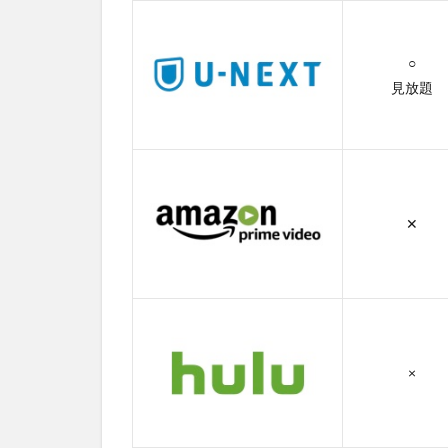
で
き
る
○
動
見放題
画
配
信
サ
ー
ビ
ス
✕
一
覧
2
U-
next
の登
×
録方
法と
解約
方法