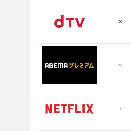
3
ロ
✕
マ
ン
ス
タ
ウ
ン
の
✕
無
料
動
画
一
覧
3.1
×
第1話
3.2
第2話