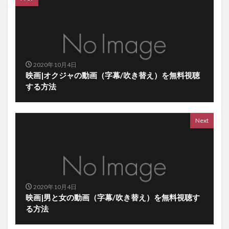
2020年10月4日
映画|オクジャの動画（字幕/吹き替え）を無料視聴
する方法
Next
2020年10月4日
映画|男と女の動画（字幕/吹き替え）を無料視聴す
る方法