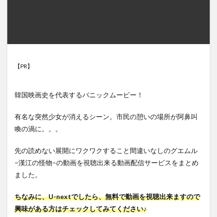
【PR】
韓国映画史を代表するパニックムービー！
有名な突然少女が消えるシーン。市民の憩いの場所が阿鼻叫
喚の渦に。。。
先の読めない展開にワクワクすること間違いなしのグエムル
−漢江の怪物−の動画を視聴出来る動画配信サービスをまとめ
ました。
ちなみに、U-nextでしたら、無料で動画を視聴出来ますので
興味がある方はチェックしてみてください♪