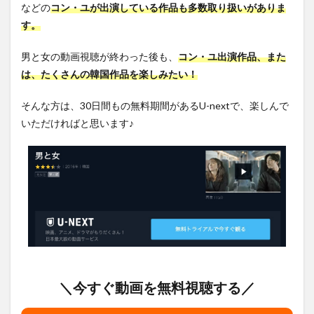
などの
コン・ユが出演している作品も多数取り扱いがありま
す。
男と女の動画視聴が終わった後も、
コン・ユ出演作品、また
は、たくさんの韓国作品を楽しみたい！
そんな方は、30日間もの無料期間があるU-nextで、楽しんで
いただければと思います♪
＼今すぐ動画を無料視聴する／