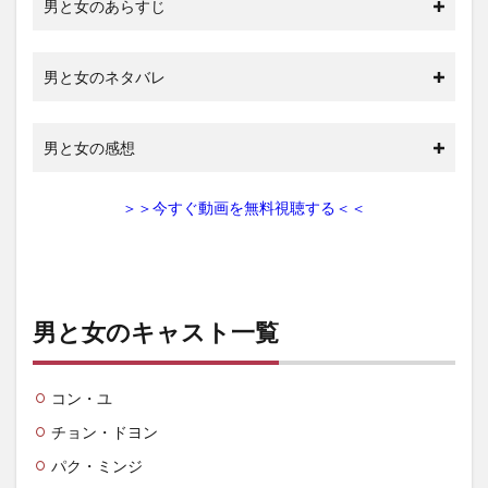
男と女のあらすじ
男と女のネタバレ
男と女の感想
＞＞今すぐ動画を無料視聴する＜＜
男と女のキャスト一覧
コン・ユ
チョン・ドヨン
パク・ミンジ