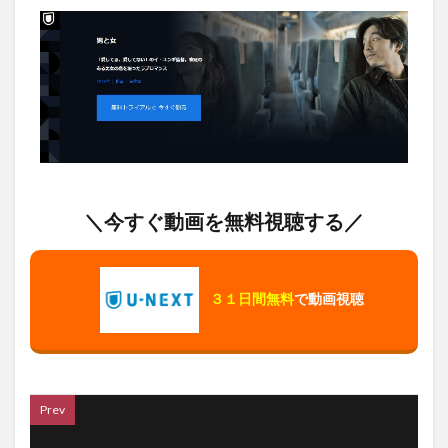
＼今すぐ動画を無料視聴する／
３１日間無料
で動画視聴
Prev