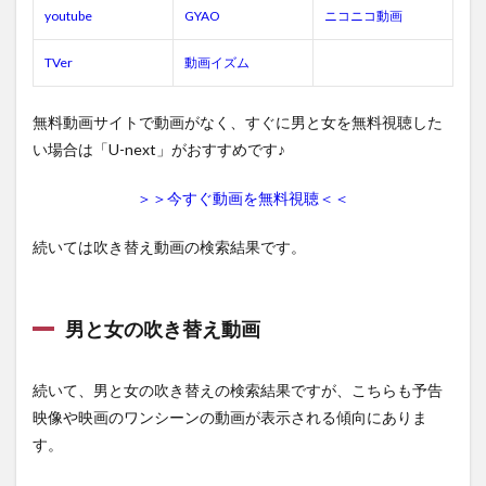
youtube
GYAO
ニコニコ動画
TVer
動画イズム
無料動画サイトで動画がなく、すぐに男と女を無料視聴した
い場合は「U-next」がおすすめです♪
＞＞今すぐ動画を無料視聴＜＜
続いては吹き替え動画の検索結果です。
男と女の吹き替え動画
続いて、男と女の吹き替えの検索結果ですが、こちらも予告
映像や映画のワンシーンの動画が表示される傾向にありま
す。