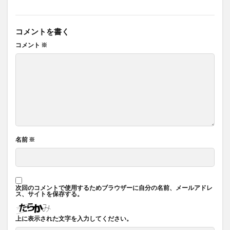
コメントを書く
コメント
※
名前
※
次回のコメントで使用するためブラウザーに自分の名前、メールアドレ
ス、サイトを保存する。
上に表示された文字を入力してください。