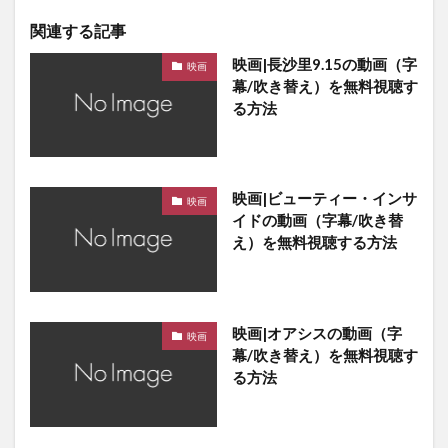
関連する記事
映画|長沙里9.15の動画（字
映画
幕/吹き替え）を無料視聴す
る方法
映画|ビューティー・インサ
映画
イドの動画（字幕/吹き替
え）を無料視聴する方法
映画|オアシスの動画（字
映画
幕/吹き替え）を無料視聴す
る方法