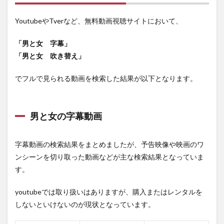
YoutubeやTverなど、無料動画視聴サイトにおいて、
「男と女 字幕」
「男と女 吹き替え」
でフルで見られる動画を検索した結果が以下となります。
男と女の字幕動画
字幕動画の検索結果をまとめましたが、予告映像や映画のワ
ンシーンを切り取った動画などが主な検索結果となっていま
す。
youtubeでは取り扱いはありますが、購入またはレンタルを
しないといけないのが現状となっています。