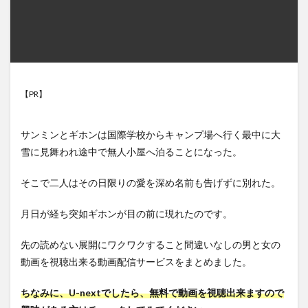
【PR】
サンミンとギホンは国際学校からキャンプ場へ行く最中に大
雪に見舞われ途中で無人小屋へ泊ることになった。
そこで二人はその日限りの愛を深め名前も告げずに別れた。
月日が経ち突如ギホンが目の前に現れたのです。
先の読めない展開にワクワクすること間違いなしの男と女の
動画を視聴出来る動画配信サービスをまとめました。
ちなみに、U-nextでしたら、無料で動画を視聴出来ますので