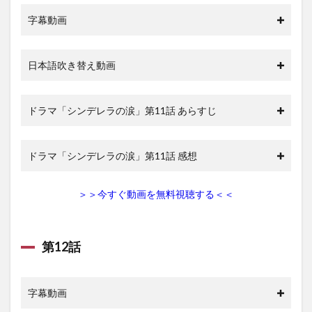
字幕動画
日本語吹き替え動画
ドラマ「シンデレラの涙」第11話 あらすじ
ドラマ「シンデレラの涙」第11話 感想
＞＞今すぐ動画を無料視聴する＜＜
第12話
字幕動画