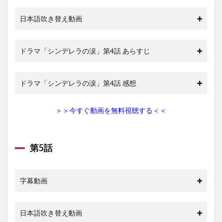
日本語吹き替え動画
ドラマ「シンデレラの涙」第4話 あらすじ
ドラマ「シンデレラの涙」第4話 感想
＞＞今すぐ動画を無料視聴する＜＜
第5話
字幕動画
日本語吹き替え動画