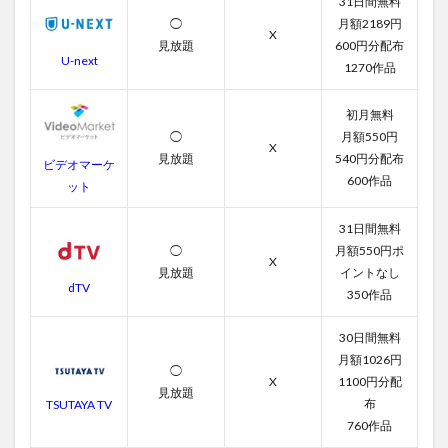
31日間無料
◯
月額2189円
X
見放題
600円分配布
U-next
1270作品
初月無料
◯
月額550円
X
見放題
540円分配布
ビデオマーケ
600作品
ット
31日間無料
◯
月額550円ポ
X
見放題
イントなし
dTV
350作品
30日間無料
月額1026円
◯
X
1100円分配
見放題
布
TSUTAYA TV
760作品