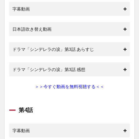
無料
視聴
字幕動画
する
方法
2.1.1
日本語吹き替え動画
U-next
でおす
すめさ
ドラマ「シンデレラの涙」第3話 あらすじ
れてい
る作品
3
ドラマ「シンデレラの涙」第3話 感想
シン
デレ
ラの
＞＞今すぐ動画を無料視聴する＜＜
涙の
キャ
ス
ト・
第4話
スタ
ッフ
4
字幕動画
まと
め