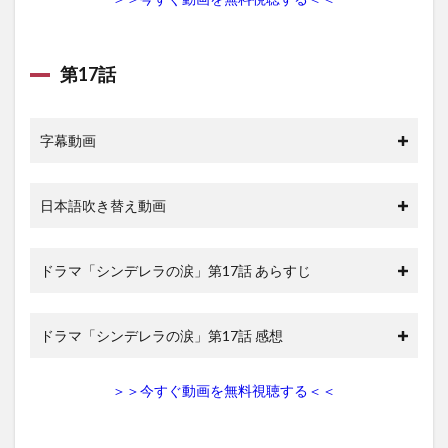
第17話
字幕動画
日本語吹き替え動画
ドラマ「シンデレラの涙」第17話 あらすじ
ドラマ「シンデレラの涙」第17話 感想
＞＞今すぐ動画を無料視聴する＜＜