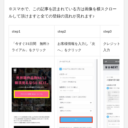
※スマホで、この記事を読まれている方は画像を横スクロー
ルして頂けますと全ての登録の流れが見れます♪
step1
step2
step3
「今すぐ31日間 無料ト
お客様情報を入力し「次
クレジットカー
ライアル」をクリック
へ」をクリック
入力