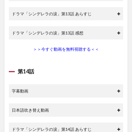
ドラマ「シンデレラの涙」第13話 あらすじ
ドラマ「シンデレラの涙」第13話 感想
＞＞今すぐ動画を無料視聴する＜＜
第14話
字幕動画
日本語吹き替え動画
ドラマ「シンデレラの涙」第14話 あらすじ