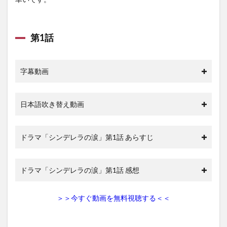
第12話
1.13
第13話
第1話
1.14
第14話
字幕動画
1.15
第15話
1.16
日本語吹き替え動画
第16話
1.17
ドラマ「シンデレラの涙」第1話 あらすじ
第17話
1.18
第18話
ドラマ「シンデレラの涙」第1話 感想
1.19
第19話
＞＞今すぐ動画を無料視聴する＜＜
1.20
第20話