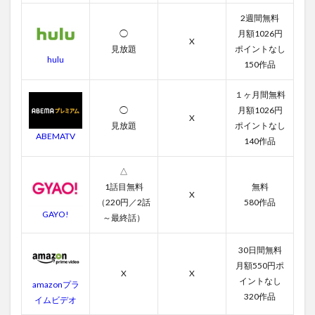
2週間無料
◯
月額1026円
X
見放題
ポイントなし
hulu
150作品
１ヶ月間無料
◯
月額1026円
X
見放題
ポイントなし
ABEMATV
140作品
△
1話目無料
無料
X
（220円／2話
580作品
GAYO!
～最終話）
30日間無料
月額550円ポ
X
X
イントなし
amazonプラ
320作品
イムビデオ