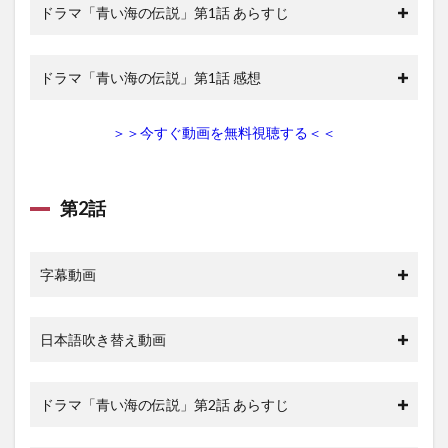
第17話
ドラマ「青い海の伝説」第1話 あらすじ
1.18
第18話
ドラマ「青い海の伝説」第1話 感想
1.19
第19話
＞＞今すぐ動画を無料視聴する＜＜
1.20
第20話
2
第2話
青い
海の
伝説
の動
字幕動画
画を
無料
視聴
でき
日本語吹き替え動画
る動
画配
信サ
ドラマ「青い海の伝説」第2話 あらすじ
イト
2.1