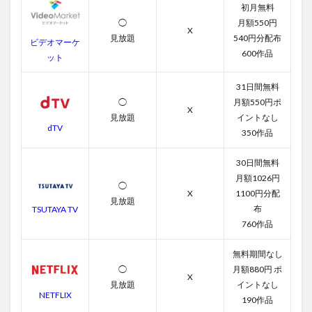
初月無料
◯
月額550円
X
見放題
540円分配布
ビデオマーケ
600作品
ット
31日間無料
◯
月額550円ポ
X
見放題
イントなし
dTV
350作品
30日間無料
月額1026円
◯
X
1100円分配
見放題
布
TSUTAYA TV
760作品
無料期間なし
◯
月額880円 ポ
X
見放題
イントなし
NETFLIX
190作品