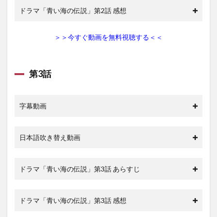
U-
ドラマ「青い海の伝説」第2話 感想
next
で青
い海
＞＞今すぐ動画を無料視聴する＜＜
の伝
説の
動画
を無
第3話
料視
聴す
る方
法
字幕動画
2.1.1
U-next
でおす
日本語吹き替え動画
すめさ
れてい
る作品
ドラマ「青い海の伝説」第3話 あらすじ
3
青い
海の
ドラマ「青い海の伝説」第3話 感想
伝説
のキ