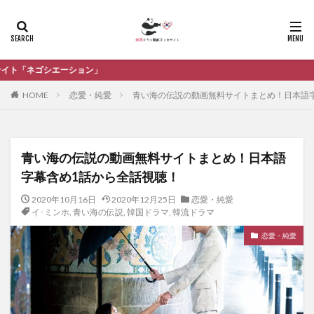
韓国
HOME
恋愛・純愛
青い海の伝説の動画無料サイトまとめ！日本語
青い海の伝説の動画無料サイトまとめ！日本語
字幕含め1話から全話視聴！
2020年10月16日
2020年12月25日
恋愛・純愛
イ･ミンホ
,
青い海の伝説
,
韓国ドラマ
,
韓流ドラマ
恋愛・純愛