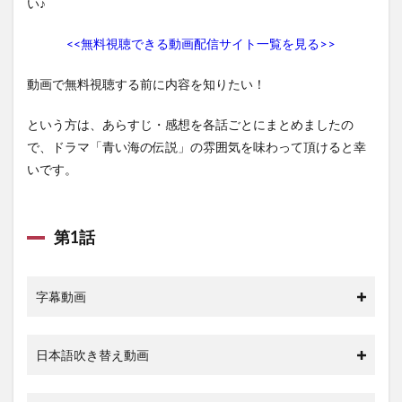
い♪
1.9
第9話
<<無料視聴できる動画配信サイト一覧を見る>>
1.10
第10話
動画で無料視聴する前に内容を知りたい！
1.11
第11話
という方は、あらすじ・感想を各話ごとにまとめましたの
で、ドラマ「青い海の伝説」の雰囲気を味わって頂けると幸
1.12
いです。
第12話
1.13
第13話
第1話
1.14
第14話
1.15
字幕動画
第15話
1.16
日本語吹き替え動画
第16話
1.17