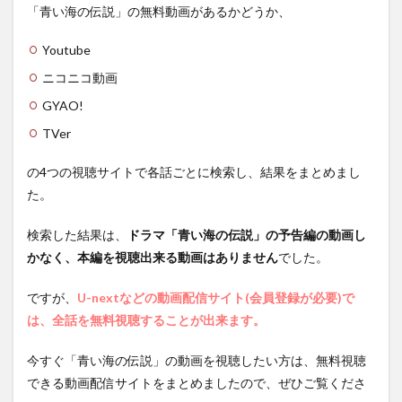
「青い海の伝説」の無料動画があるかどうか、
視聴
1.1
Youtube
第1話
ニコニコ動画
1.2
GYAO!
第2話
TVer
1.3
第3話
の4つの視聴サイトで各話ごとに検索し、結果をまとめまし
1.4
た。
第4話
1.5
検索した結果は、
ドラマ「青い海の伝説」の予告編の動画し
第5話
かなく、本編を視聴出来る動画はありません
でした。
1.6
第6話
ですが、
U-nextなどの動画配信サイト(会員登録が必要)で
は、全話を無料視聴することが出来ます。
1.7
第7話
今すぐ「青い海の伝説」の動画を視聴したい方は、無料視聴
1.8
できる動画配信サイトをまとめましたので、ぜひご覧くださ
第8話