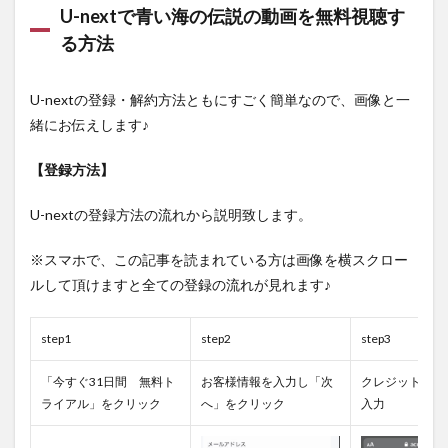
U-nextで青い海の伝説の動画を無料視聴す
る方法
U-nextの登録・解約方法ともにすごく簡単なので、画像と一
緒にお伝えします♪
【登録方法】
U-nextの登録方法の流れから説明致します。
※スマホで、この記事を読まれている方は画像を横スクロー
ルして頂けますと全ての登録の流れが見れます♪
step1
step2
step3
「今すぐ31日間 無料ト
お客様情報を入力し「次
クレジットカー
ライアル」をクリック
へ」をクリック
入力