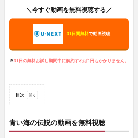
＼今すぐ動画を無料視聴する／
31日間無料
で動画視聴
※
31日の無料お試し期間中に解約すれば1円もかかりません。
目次
1
青い
海の
伝説
青い海の伝説の動画を無料視聴
の動
画を
無料