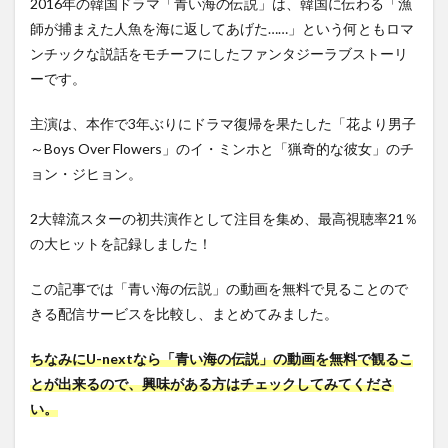
2016年の韓国ドラマ「青い海の伝説」は、韓国に伝わる「漁
師が捕まえた人魚を海に返してあげた……」という何ともロマ
ンチックな説話をモチーフにしたファンタジーラブストーリ
ーです。
主演は、本作で3年ぶりにドラマ復帰を果たした「花より男子
～Boys Over Flowers」のイ・ミンホと「猟奇的な彼女」のチ
ョン・ジヒョン。
2大韓流スターの初共演作として注目を集め、最高視聴率21％
の大ヒットを記録しました！
この記事では「青い海の伝説」の動画を無料で見ることので
きる配信サービスを比較し、まとめてみました。
ちなみにU-nextなら「青い海の伝説」の動画を無料で観るこ
とが出来るので、興味がある方はチェックしてみてくださ
い。