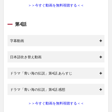
ャス
＞＞今すぐ動画を無料視聴する＜＜
ト・
スタ
ッフ
第4話
4
「青
い海
の伝
字幕動画
説」
の動
画を
見た
日本語吹き替え動画
方々
の感
想
ドラマ「青い海の伝説」第4話 あらすじ
5
まと
め
ドラマ「青い海の伝説」第4話 感想
＞＞今すぐ動画を無料視聴する＜＜