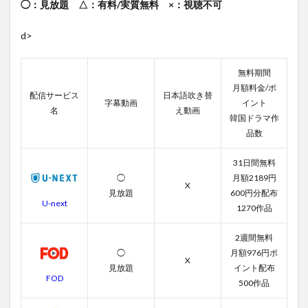
◯：見放題 △：有料/実質無料 ×：視聴不可
d>
無料期間
月額料金/ポ
配信サービス
日本語吹き替
字幕動画
イント
名
え動画
韓国ドラマ作
品数
31日間無料
◯
月額2189円
X
見放題
600円分配布
U-next
1270作品
2週間無料
◯
月額976円ポ
X
見放題
イント配布
FOD
500作品