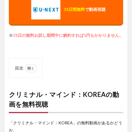
31日間無料
で動画視聴
※
31日の無料お試し期間中に解約すれば1円もかかりません。
目次
1
ク
リミナ
ル・マ
イン
クリミナル・マインド：KOREAの動
ド：
画を無料視聴
KOREA
の動画
を無料
視聴
「クリミナル・マインド：KOREA」の無料動画があるかどう
1.1
か、