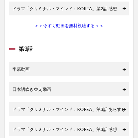
イン
ド：
ドラマ「クリミナル・マインド：KOREA」第2話 感想
KOREA
の動画
を無料
＞＞今すぐ動画を無料視聴する＜＜
視聴す
る方法
2.1.1
第3話
U-next
でおす
すめさ
れてい
字幕動画
る作品
3
の
日本語吹き替え動画
クリミ
ナル・
マイン
ド：
ドラマ「クリミナル・マインド：KOREA」第3話 あらすじ
KOREA
キャス
ト・ス
タッフ
ドラマ「クリミナル・マインド：KOREA」第3話 感想
4