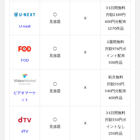
31日間無料
◯
月額2189円
X
見放題
600円分配布
U-next
1270作品
2週間無料
◯
月額976円ポ
X
見放題
イント配布
FOD
500作品
初月無料
◯
月額550円
X
見放題
540円分配布
ビデオマーケ
600作品
ット
31日間無料
◯
月額550円ポ
X
見放題
イントなし
dTV
350作品