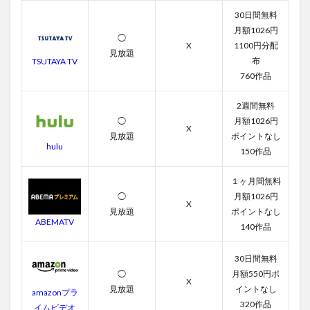
30日間無料
月額1026円
◯
X
1100円分配
見放題
布
TSUTAYA TV
760作品
2週間無料
◯
月額1026円
X
見放題
ポイントなし
hulu
150作品
１ヶ月間無料
◯
月額1026円
X
見放題
ポイントなし
ABEMATV
140作品
30日間無料
◯
月額550円ポ
X
見放題
イントなし
amazonプラ
320作品
イムビデオ