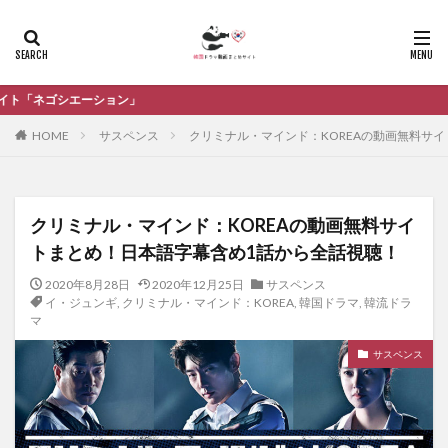
韓国
HOME
サスペンス
クリミナル・マインド：KOREAの動画無料サ
クリミナル・マインド：KOREAの動画無料サイ
トまとめ！日本語字幕含め1話から全話視聴！
2020年8月28日
2020年12月25日
サスペンス
イ・ジュンギ
,
クリミナル・マインド：KOREA
,
韓国ドラマ
,
韓流ドラ
マ
サスペンス