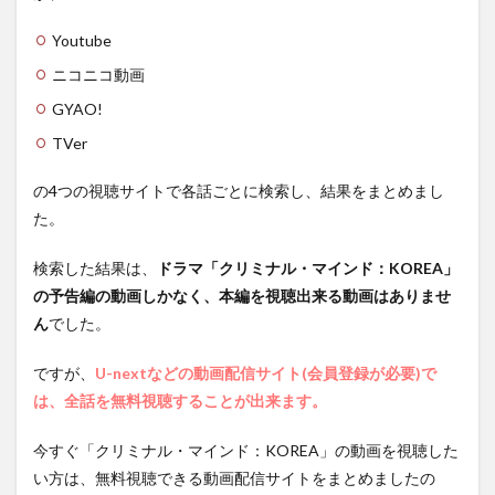
第1話
Youtube
1.2
第2話
ニコニコ動画
1.3
GYAO!
第3話
TVer
1.4
第4話
の4つの視聴サイトで各話ごとに検索し、結果をまとめまし
1.5
た。
第5話
検索した結果は、
ドラマ「クリミナル・マインド：KOREA」
1.6
第6話
の予告編の動画しかなく、本編を視聴出来る動画はありませ
ん
でした。
1.7
第7話
ですが、
U-nextなどの動画配信サイト(会員登録が必要)で
1.8
は、全話を無料視聴することが出来ます。
第8話
1.9
今すぐ「クリミナル・マインド：KOREA」の動画を視聴した
第9話
い方は、無料視聴できる動画配信サイトをまとめましたの