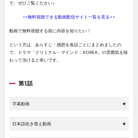
1.10
で、ぜひご覧ください♪
第10話
<<無料視聴できる動画配信サイト一覧を見る>>
1.11
第11話
動画で無料視聴する前に内容を知りたい！
1.12
第12話
という方は、あらすじ・感想を各話ごとにまとめましたの
1.13
で、ドラマ「クリミナル・マインド：KOREA」の雰囲気を味
第13話
わって頂けると幸いです。
1.14
第14話
1.15
第1話
第15話
1.16
字幕動画
第16話
1.17
第17話
日本語吹き替え動画
1.18
第18話