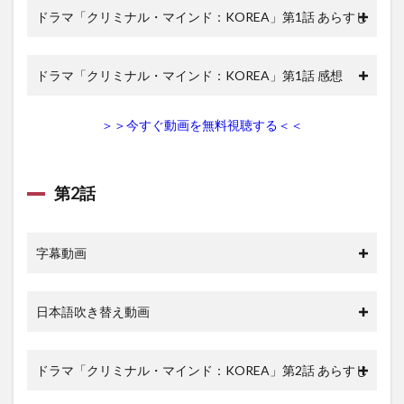
ドラマ「クリミナル・マインド：KOREA」第1話 あらすじ
1.19
第19話
1.20
ドラマ「クリミナル・マインド：KOREA」第1話 感想
第20話
2
ク
＞＞今すぐ動画を無料視聴する＜＜
リミナ
ル・マ
イン
ド：
第2話
KOREA
の動画
を無料
視聴で
字幕動画
きる動
画配信
サイト
日本語吹き替え動画
2.1
U-next
でクリ
ドラマ「クリミナル・マインド：KOREA」第2話 あらすじ
ミナ
ル・マ