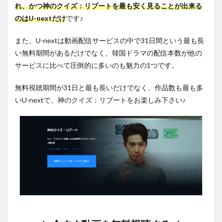
3.16
れ、かつ神のクイズ：リブートを最も安く見ることが出来る
第16話
のはU-nextだけ
です♪
4
神の
また、U-nextは動画配信サービスの中で31日間という最も長
クイ
い無料期間があるだけでなく、韓国ドラマの配信本数が他の
ズ：
サービスに比べて圧倒的に多いのも魅力の1つです。
リブ
ート
のキ
無料視聴期間が31日と最も長いだけでなく、作品数も最も多
ャス
いU-nextで、神のクイズ：リブートをお楽しみ下さい♪
ト・
スタ
ッフ
5
まと
め