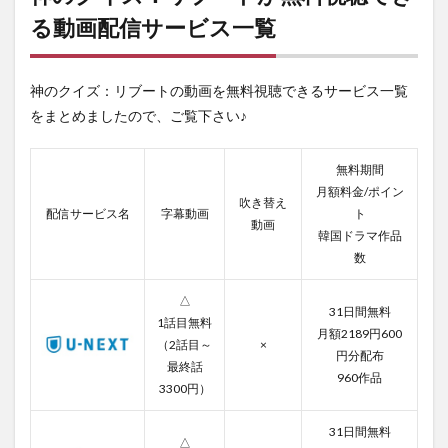
リブ
る動画配信サービス一覧
ート
が無
料視
聴で
神のクイズ：リブートの動画を無料視聴できるサービス一覧
きる
動画
をまとめましたので、ご覧下さい♪
配信
サー
ビス
無料期間
一覧
月額料金/ポイン
吹き替え
配信サービス名
字幕動画
ト
2
動画
U-
韓国ドラマ作品
next
数
の登
録方
△
法と
31日間無料
1話目無料
解約
月額2189円600
方法
（2話目～
×
円分配布
最終話
3
960作品
3300円）
神の
クイ
ズ：
31日間無料
△