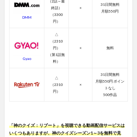
（2話～最
第7話
31日間無料
終話）
×
月額550円
3.8
（3300
DMM
第8話
円）
3.9
第9話
△
（2310
3.10
円）
×
無料
第10話
（第1話無
Gyao
3.11
料）
第11話
31日間無料
3.12
△
月額550円 ポイン
第12話
（2310
×
トなし
3.13
円）
500作品
第13話
3.14
第14話
3.15
「神のクイズ：リブート」を視聴できる動画配信サービスは
第15話
いくつもありますが、神のクイズシーズン1～3を無料で見