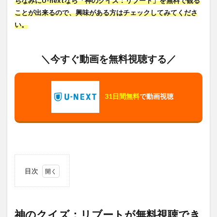
ちなみにU-nextなら「神のクイズ：リブート」を無料で観る
ことが出来るので、興味がある方はチェックしてみてくださ
い。
＼今すぐ動画を無料視聴する／
31日間無料
で動画視聴
目次
1
神の
クイ
ズ：
神のクイズ：リブートが無料視聴でき