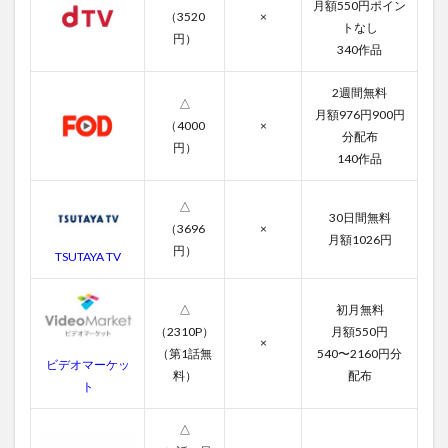
リブ
月額550円ポイン
（3520
×
ート
トなし
の無
円）
340作品
料動
画一
覧
2週間無料
△
月額976円900円
3.1
（4000
×
分配布
第1話
円）
140作品
3.2
第2話
△
30日間無料
3.3
（3696
×
月額1026円
第3話
円）
TSUTAYA TV
3.4
第4話
△
初月無料
3.5
（2310P）
月額550円
×
第5話
（第1話無
540〜2160円分
ビデオマーケッ
料）
配布
3.6
ト
第6話
△
3.7