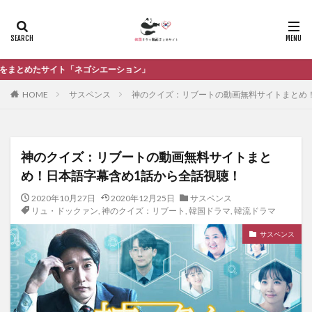
ョン」
HOME
サスペンス
神のクイズ：リブートの動画無料サイトまとめ
神のクイズ：リブートの動画無料サイトまと
め！日本語字幕含め1話から全話視聴！
2020年10月27日
2020年12月25日
サスペンス
リュ・ドックァン
,
神のクイズ：リブート
,
韓国ドラマ
,
韓流ドラマ
サスペンス