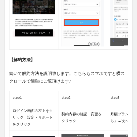
【解約方法】
続いて解約方法を説明致します。こちらもスマホですと横ス
クロールで簡単にご覧頂けます♪
step1
step2
step3
ログイン画面の左上をク
契約内容の確認・変更を
月額プラン『解
リック→設定・サポート
クリック
ら』→次へをク
をクリック