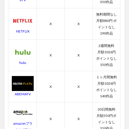
350作品
無料期間なし
月額880円 ポ
X
X
イントなし
NETFLIX
190作品
2週間無料
月額1026円
X
X
ポイントなし
hulu
150作品
１ヶ月間無料
月額1026円
X
X
ポイントなし
ABEMATV
140作品
30日間無料
月額550円ポ
X
X
イントなし
amazonプラ
320作品