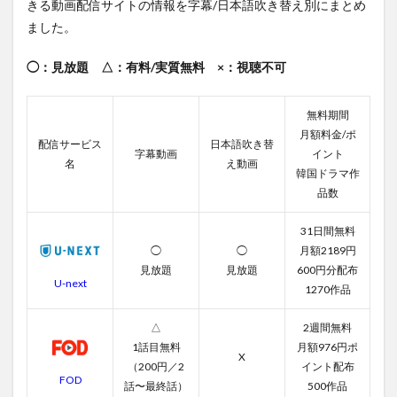
きる動画配信サイトの情報を字幕/日本語吹き替え別にまとめ
ました。
◯：見放題 △：有料/実質無料 ×：視聴不可
無料期間
月額料金/ポ
配信サービス
日本語吹き替
字幕動画
イント
名
え動画
韓国ドラマ作
品数
31日間無料
◯
◯
月額2189円
見放題
見放題
600円分配布
U-next
1270作品
△
2週間無料
1話目無料
月額976円ポ
X
（200円／2
イント配布
FOD
話〜最終話）
500作品