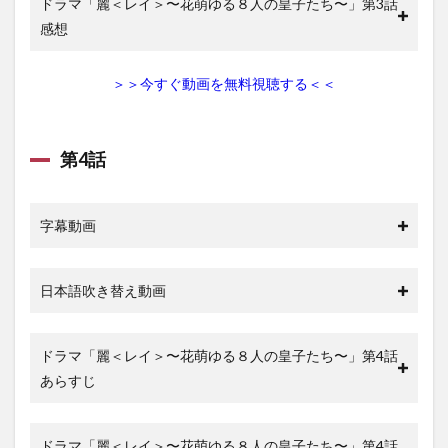
ドラマ「麗＜レイ＞〜花萌ゆる８人の皇子たち〜」第3話
感想
＞＞今すぐ動画を無料視聴する＜＜
第4話
字幕動画
日本語吹き替え動画
ドラマ「麗＜レイ＞〜花萌ゆる８人の皇子たち〜」第4話
あらすじ
ドラマ「麗＜レイ＞〜花萌ゆる８人の皇子たち〜」第4話