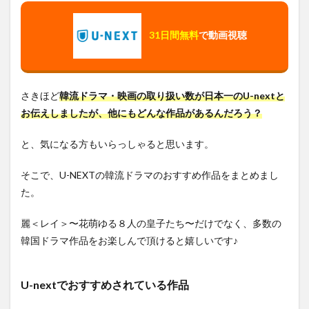
31日間無料
で動画視聴
さきほど
韓流ドラマ・映画の取り扱い数が日本一のU-nextと
お伝えしましたが、他にもどんな作品があるんだろう？
と、気になる方もいらっしゃると思います。
そこで、U-NEXTの韓流ドラマのおすすめ作品をまとめまし
た。
麗＜レイ＞〜花萌ゆる８人の皇子たち〜だけでなく、多数の
韓国ドラマ作品をお楽しんで頂けると嬉しいです♪
U-nextでおすすめされている作品