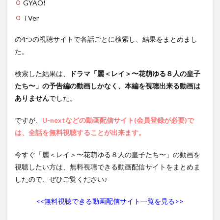
第1話
GYAO!
1.2
TVer
第2話
の4つの視聴サイトで各話ごとに検索し、結果をまとめまし
1.3
た。
第3話
1.4
検索した結果は、
ドラマ「麗＜レイ＞〜花萌ゆる８人の皇子
第4話
たち〜」の予告編の動画しかなく、本編を視聴出来る動画は
1.5
ありません
でした。
第5話
1.6
ですが、
U-nextなどの動画配信サイト(会員登録が必要)で
第6話
は、全話を無料視聴することが出来ます。
2
今すぐ「麗＜レイ＞〜花萌ゆる８人の皇子たち〜」の動画を
麗＜
レイ
視聴したい方は、無料視聴できる動画配信サイトをまとめま
＞〜
したので、ぜひご覧ください♪
花萌
ゆる
８人
<<無料視聴できる動画配信サイト一覧を見る>>
の皇
子た