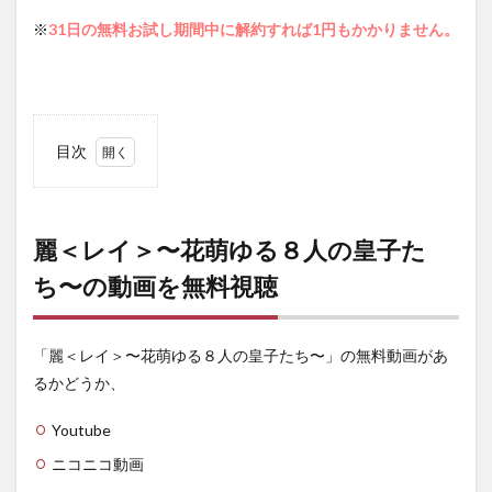
※
31日の無料お試し期間中に解約すれば1円もかかりません。
目次
1
麗＜
レイ
＞〜
麗＜レイ＞〜花萌ゆる８人の皇子た
花萌
ち〜の動画を無料視聴
ゆる
８人
の皇
子た
「麗＜レイ＞〜花萌ゆる８人の皇子たち〜」の無料動画があ
ち〜
の動
るかどうか、
画を
無料
Youtube
視聴
ニコニコ動画
1.1