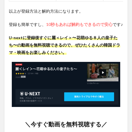
以上が登録方法と解約方法になります。
登録も簡単ですし、
10秒もあれば解約もできるので安心
です♪
U-nextに登録後すぐに麗＜レイ＞〜花萌ゆる８人の皇子た
ち〜の動画を無料視聴できるので、ぜひたくさんの韓国ドラ
マ・映画をお楽しみください。
＼今すぐ動画を無料視聴する／