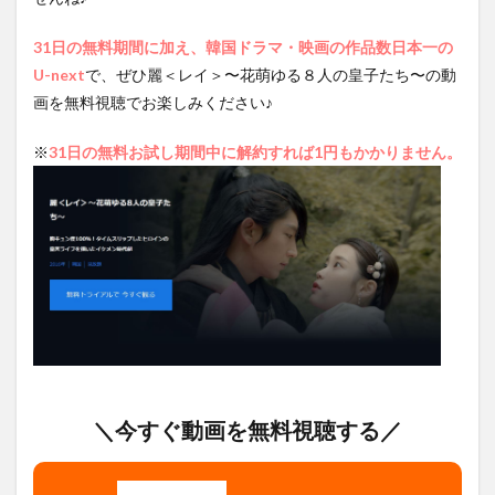
31日の無料期間に加え、韓国ドラマ・映画の作品数日本一の
U-next
で、ぜひ麗＜レイ＞〜花萌ゆる８人の皇子たち〜の動
画を無料視聴でお楽しみください♪
※
31日の無料お試し期間中に解約すれば1円もかかりません。
＼今すぐ動画を無料視聴する／