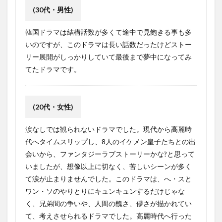
(30代・男性)
韓国ドラマは結構話数が多くて途中で見飽きる事も多
いのですが、このドラマは長い話数だったけどストー
リー展開がしっかりしていて最後まで夢中になってみ
てたドラマです。
(20代・女性)
涙なしでは観られないドラマでした。現代から高麗時
代へタイムスリップし、8人のイケメン皇子たちとの出
会いから、ファンタジーラブストーリーかな?と思って
いましたが、想像以上に切なく、苦しいシーンが多く
て涙が止まりませんでした。このドラマは、へ・スと
ワン・ソのやりとりにキュンキュンするだけじゃな
く、兄弟間の争いや、人間の醜さ、儚さが描かれてい
て、考えさせられるドラマでした。高麗時代へ行った