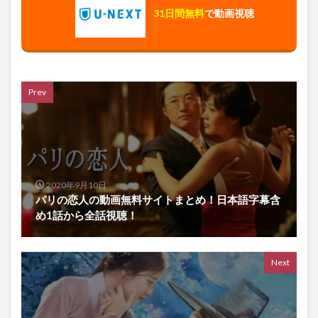
31日間無料
で動画視聴
Prev
2020年9月10日
パリの恋人の動画無料サイトまとめ！日本語字幕含
め1話から全話視聴！
Next