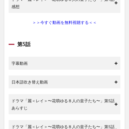
感想
＞＞今すぐ動画を無料視聴する＜＜
第5話
字幕動画
日本語吹き替え動画
ドラマ「麗＜レイ＞〜花萌ゆる８人の皇子たち〜」第5話
あらすじ
ドラマ「麗＜レイ＞〜花萌ゆる８人の皇子たち〜」第5話