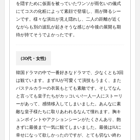
を隠すために仮面を被っていたワンソが雨乞いの儀式
にてコスの化粧によって素顔で登場し、雨が降るシー
ンです。様々な演出が見え隠れし、二人の距離が近く
ながらも別の波乱が起きそうな感じが今後の展開も期
待が持てそうでよかったです。
(30代・女性)
韓国ドラマの中で一番好きなドラマで、少なくとも3回
は観ています。まずIUが可愛くて演技もうまく、また
パステルカラーの衣装もとても素敵です。そしてなん
と言っても皇子たちがカッコいい!一人一人にストーリ
ーがあって、感情移入してしまいました。あんなに素
敵な皇子様たちに取りあわれるなんて憧れます。胸キ
ュンポイントやアクションシーンがたくさんあり、飽
きずに最後まで一気に観てしまいました。最後はIUに
幸せになって欲しかったのですが、とても切ない終わ