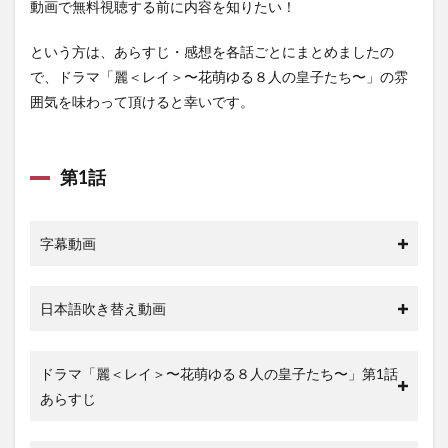
動画で無料視聴する前に内容を知りたい！
ち〜
の動
画を
という方は、あらすじ・感想を各話ごとにまとめましたの
無料
で、ドラマ「麗＜レイ＞〜花萌ゆる８人の皇子たち〜」の雰
視聴
囲気を味わって頂けると幸いです。
でき
る動
画配
信サ
イト
第1話
2.1
U-
字幕動画
next
で麗
＜レ
イ
日本語吹き替え動画
＞〜
花萌
ゆる
８人
ドラマ「麗＜レイ＞〜花萌ゆる８人の皇子たち〜」第1話
の皇
あらすじ
子た
ち〜
の動