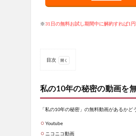
※
31日の無料お試し期間中に解約すれば1
目次
1
私
の
私の10年の秘密の動画を
10
年
の
秘
「私の10年の秘密」の無料動画があるかど
密
の
Youtube
動
画
ニコニコ動画