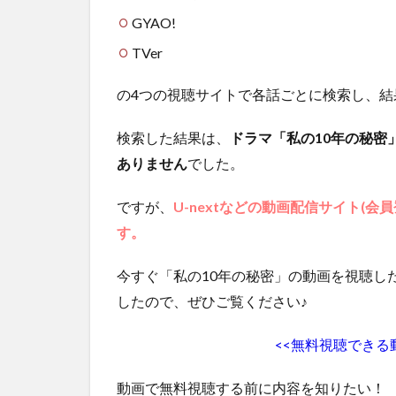
を
GYAO!
無
料
TVer
視
聴
の4つの視聴サイトで各話ごとに検索し、結
1.1
第1話
検索した結果は、
ドラマ「私の10年の秘密
ありません
でした。
1.2
第2話
ですが、
U-nextなどの動画配信サイト(
1.3
す。
第3話
1.4
今すぐ「私の10年の秘密」の動画を視聴し
第4話
したので、ぜひご覧ください♪
1.5
第5話
<<無料視聴できる
1.6
動画で無料視聴する前に内容を知りたい！
第6話