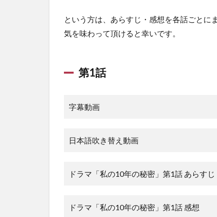
1.7
という方は、あらすじ・感想を各話ごとにま
第7話
気を味わって頂けると幸いです。
1.8
第8話
第1話
1.9
第9話
1.10
字幕動画
第10話
1.11
第11話
日本語吹き替え動画
1.12
第12話
ドラマ「私の10年の秘密」第1話 あらすじ
1.13
第13話
ドラマ「私の10年の秘密」第1話 感想
1.14