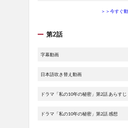
第14話
＞＞今すぐ
1.15
第15話
1.16
第2話
第16話
1.17
第17話
字幕動画
1.18
第18話
日本語吹き替え動画
2
私
の
ドラマ「私の10年の秘密」第2話 あらすじ
10
年
の
ドラマ「私の10年の秘密」第2話 感想
秘
密
の