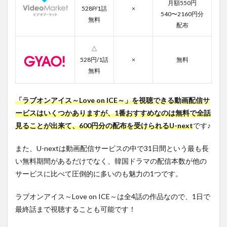
月額550円
第3話
528P/1話
×
540〜2160円分
無料
3.4
配布
第4話
4
△
ラブ
528円/1話
×
無料
オン
無料
アイ
ス～
Love
「ラブオンアイス～Love on ICE～」を視聴できる動画配信サ
on
ービスはいくつかありますが、1番おすすめなのは無料で全話
ICE
～の
見ることが出来て、600円分の配布を受けられるU-next
です♪
キャ
ス
また、U-nextは動画配信サービスの中で31日間という最も長
ト・
スタ
い無料期間があるだけでなく、韓国ドラマの配信本数が他の
ッフ
サービスに比べて圧倒的に多いのも魅力の1つです。
5
まと
ラブオンアイス～Love on ICE～は全4話の作品なので、1日で
め
最終話まで視聴することも可能です！