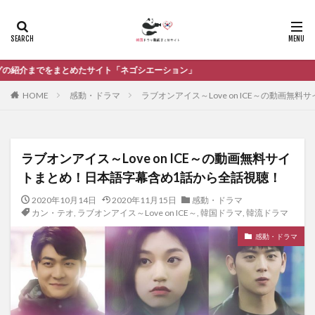
ネゴシエーション」
HOME
感動・ドラマ
ラブオンアイス～Love on ICE～の動画
ラブオンアイス～Love on ICE～の動画無料サイ
トまとめ！日本語字幕含め1話から全話視聴！
2020年10月14日
2020年11月15日
感動・ドラマ
カン・テオ
,
ラブオンアイス～Love on ICE～
,
韓国ドラマ
,
韓流ドラマ
感動・ドラマ