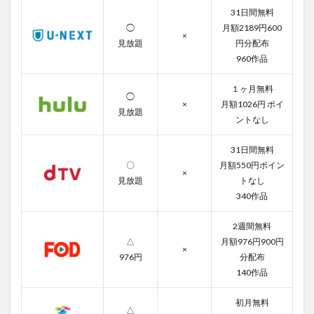
録方
31日間無料
法と
◯
月額2189円600
×
解約
見放題
円分配布
方法
960作品
3
ラブ
１ヶ月無料
◯
オン
×
月額1026円 ポイ
アイ
見放題
ントなし
ス～
Love
on
31日間無料
ICE
〇
月額550円ポイン
×
～の
見放題
トなし
無料
340作品
動画
一覧
2週間無料
3.1
△
月額976円900円
第1話
×
976円
分配布
3.2
140作品
第2話
初月無料
3.3
△