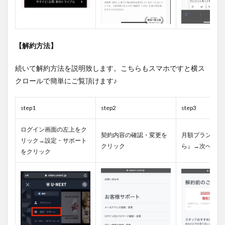
【解約方法】
続いて解約方法を説明致します。こちらもスマホですと横ス
クロールで簡単にご覧頂けます♪
step1
step2
step3
ログイン画面の左上をク
契約内容の確認・変更を
月額プラン『解
リック→設定・サポート
クリック
ら』→次へをク
をクリック