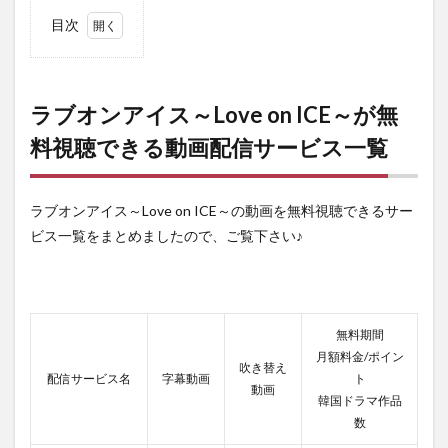
目次
1
ラブ
オン
アイ
ラブオンアイス～Love on ICE～が無
ス～
料視聴できる動画配信サービス一覧
Love
on
ICE
～が
ラブオンアイス～Love on ICE～の動画を無料視聴できるサー
無料
視聴
ビス一覧をまとめましたので、ご覧下さい♪
でき
る動
画配
信サ
ービ
無料期間
ス一
月額料金/ポイン
覧
吹き替え
配信サービス名
字幕動画
ト
2
動画
韓国ドラマ作品
U-
数
next
の登